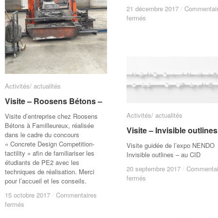
21 décembre 2017
21 décembre 2017
/
/
Commentai
Commentai
sur
sur
fermés
fermés
Visite
Visite
–
–
Bijoux
Bijoux
contemporains
contemporains
–
–
Activités/ actualités
Activités/ actualités
Visite – Roosens Bétons –
Visite – Roosens Bétons –
Activités/ actualités
Activités/ actualités
Visite d’entreprise chez Roosens
Bétons à Familleureux, réalisée
Visite – Invisible outlines
Visite – Invisible outlines
dans le cadre du concours
« Concrete Design Competition-
Visite guidée de l’expo NENDO
tactility » afin de familiariser les
Invisible outlines – au CI
étudiants de PE2 avec les
20 septembre 2017
20 septembre 2017
/
/
Commentai
Commentai
techniques de réalisation. Merci
sur
sur
fermés
fermés
pour l’accueil et les conseils.
Visite
Visite
15 octobre 2017
15 octobre 2017
/
/
Commentaires
Commentaires
–
–
sur
sur
fermés
fermés
Invisible
Invisible
Visite
Visite
outlines
outlines