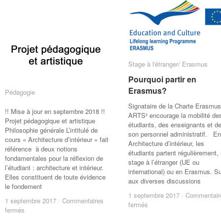
–
–
–
–
Roosens
Roosens
Bétons
Bétons
–
–
Stage à l'étranger/ Erasmus
Stage à l'étranger/ Erasmus
Pourquoi partir en
Pourquoi partir en
Erasmus?
Erasmus?
Pédagogie
Pédagogie
Signataire de la Charte Erasmus
!! Mise à jour en septembre 2018 !!
ARTS² encourage la mobilité de
Projet pédagogique et artistique
étudiants, des enseignants et d
Philosophie générale L’intitulé de
son personnel administratif. En
cours « Architecture d’intérieur » fait
Architecture d’intérieur, les
référence à deux notions
étudiants partent régulièrement,
fondamentales pour la réflexion de
stage à l’étranger (UE ou
l’étudiant : architecture et intérieur.
international) ou en Erasmus. Su
Elles constituent de toute évidence
aux diverses discussions
le fondement
1 septembre 2017
1 septembre 2017
/
/
Commentair
Commentair
1 septembre 2017
1 septembre 2017
/
/
Commentaires
Commentaires
sur
sur
fermés
fermés
sur
sur
fermés
fermés
Pourquoi
Pourquoi