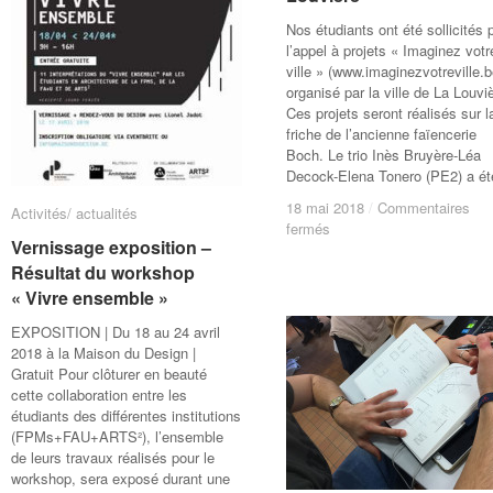
Nos étudiants ont été sollicités 
l’appel à projets « Imaginez votr
ville » (www.imaginezvotreville.b
organisé par la ville de La Louvi
Ces projets seront réalisés sur l
friche de l’ancienne faïencerie
Boch. Le trio Inès Bruyère-Léa
Decock-Elena Tonero (PE2) a ét
18 mai 2018
18 mai 2018
/
/
Commentaires
Commentaires
Activités/ actualités
Activités/ actualités
sur
sur
fermés
fermés
Vernissage exposition –
Vernissage exposition –
Imaginez
Imaginez
votre
votre
Résultat du workshop
Résultat du workshop
ville
ville
« Vivre ensemble »
« Vivre ensemble »
–
–
EXPOSITION | Du 18 au 24 avril
La
La
2018 à la Maison du Design |
Louvière
Louvière
Gratuit Pour clôturer en beauté
cette collaboration entre les
étudiants des différentes institutions
(FPMs+FAU+ARTS²), l’ensemble
de leurs travaux réalisés pour le
workshop, sera exposé durant une