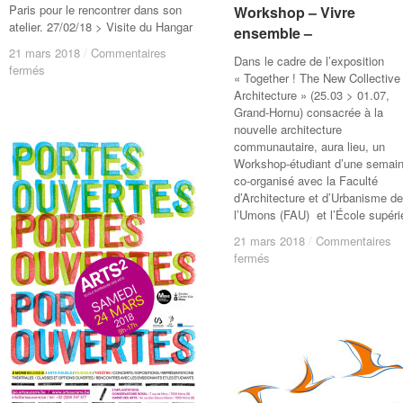
Paris pour le rencontrer dans son
Workshop – Vivre
Workshop – Vivre
atelier. 27/02/18 > Visite du Hangar
ensemble –
ensemble –
21 mars 2018
21 mars 2018
/
/
Commentaires
Commentaires
Dans le cadre de l’exposition
sur
sur
fermés
fermés
« Together ! The New Collective
Workshop
Workshop
Architecture » (25.03 > 01.07,
–
–
Grand-Hornu) consacrée à la
AKI
AKI
nouvelle architecture
KURODA
KURODA
communautaire, aura lieu, un
–
–
Workshop-étudiant d’une semai
co-organisé avec la Faculté
d’Architecture et d’Urbanisme de
l’Umons (FAU) et l’École supéri
21 mars 2018
21 mars 2018
/
/
Commentaires
Commentaires
sur
sur
fermés
fermés
Workshop
Workshop
–
–
Vivre
Vivre
ensemble
ensemble
–
–