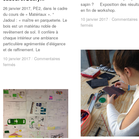
sapin ? Exposition des résult
26 janvier 2017, PE2, dans le cadre
en fin de workshop.
du cours de « Matériaux ». °
10 janvier 2017
10 janvier 2017
/
/
Commentaires
Commentaires
Jadoul : « maître en parqueterie. Le
sur
sur
fermés
fermés
bois est un matériau noble de
Workshop/
Workshop/
revêtement de sol. Il confère à
REFLEXIONS
REFLEXIONS
chaque intérieur une ambiance
MANUELLES
MANUELLES
particulière agrémentée d’élégance
–
–
et de raffinement. Le
EXPLORATIONS
EXPLORATIONS
10 janvier 2017
10 janvier 2017
/
/
Commentaires
Commentaires
PHOTOGRAPHIQUES
PHOTOGRAPHIQUES
sur
sur
fermés
fermés
Visites
Visites
des
des
entreprises/
entreprises/
Jadoul
Jadoul
et
et
Dacryl®
Dacryl®