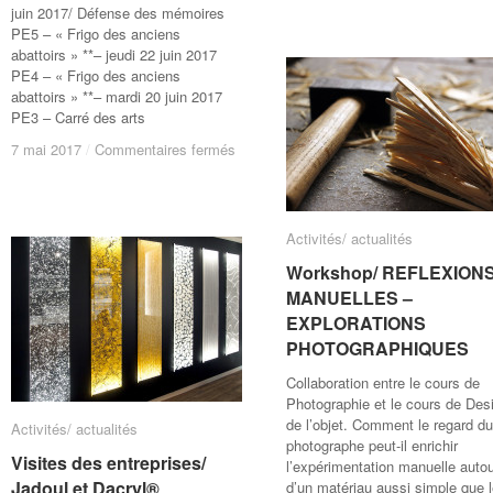
juin 2017/ Défense des mémoires
PE5 – « Frigo des anciens
abattoirs » **– jeudi 22 juin 2017
PE4 – « Frigo des anciens
abattoirs » **– mardi 20 juin 2017
PE3 – Carré des arts
sur
sur
7 mai 2017
7 mai 2017
/
/
Commentaires fermés
Commentaires fermés
Jurys
Jurys
2016-
2016-
2017
2017
Activités/ actualités
Activités/ actualités
Workshop/ REFLEXION
Workshop/ REFLEXION
MANUELLES –
MANUELLES –
EXPLORATIONS
EXPLORATIONS
PHOTOGRAPHIQUES
PHOTOGRAPHIQUES
Collaboration entre le cours de
Photographie et le cours de Des
de l’objet. Comment le regard du
Activités/ actualités
Activités/ actualités
photographe peut-il enrichir
Visites des entreprises/
Visites des entreprises/
l’expérimentation manuelle auto
Jadoul et Dacryl®
Jadoul et Dacryl®
d’un matériau aussi simple que 