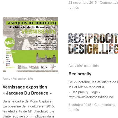
Jonathan
Jonathan
23 novembre 2015
23 novembre 2015
/
/
Commentai
Commentai
Lempereur
Lempereur
sur
sur
fermés
fermés
/
/
Un
Un
Tunisie
Tunisie
banquet
banquet
à
à
la
la
Renaissance
Renaissance
(semaine
(semaine
Du
Du
Broeucq)
Broeucq)
Activités/ actualités
Activités/ actualités
Reciprocity
Reciprocity
Activités/ actualités
Activités/ actualités
Ce 22 octobre, les étudiants de 
Vernissage exposition
Vernissage exposition
M1 et M2 se rendront à
« Reciprocity Liège »
« Jacques Du Broeucq »
« Jacques Du Broeucq »
http://www.reciprocityliege.be
Dans le cadre de Mons Capitale
6 octobre 2015
6 octobre 2015
/
/
Commentaires
Commentaires
Européenne de la culture en 2015,
sur
sur
fermés
fermés
les étudiants de M1 d’architecture
Reciprocity
Reciprocity
d’intérieur, se sont impliqués dans