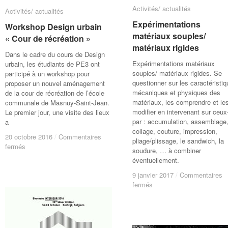
Activités/ actualités
Activités/ actualités
Activités/ actualités
Activités/ actualités
Expérimentations
Expérimentations
Workshop Design urbain
Workshop Design urbain
matériaux souples/
matériaux souples/
« Cour de récréation »
« Cour de récréation »
matériaux rigides
matériaux rigides
Dans le cadre du cours de Design
Expérimentations matériaux
urbain, les étudiants de PE3 ont
souples/ matériaux rigides. Se
participé à un workshop pour
questionner sur les caractéristi
proposer un nouvel aménagement
mécaniques et physiques des
de la cour de récréation de l’école
matériaux, les comprendre et le
communale de Masnuy-Saint-Jean.
modifier en intervenant sur ceux
Le premier jour, une visite des lieux
par : accumulation, assemblage
a
collage, couture, impression,
20 octobre 2016
20 octobre 2016
/
/
Commentaires
Commentaires
pliage/plissage, le sandwich, la
sur
sur
fermés
fermés
soudure, … à combiner
Workshop
Workshop
éventuellement.
Design
Design
urbain
urbain
9 janvier 2017
9 janvier 2017
/
/
Commentaires
Commentaires
sur
sur
« Cour
« Cour
fermés
fermés
Expérimentations
Expérimentations
de
de
matériaux
matériaux
récréation »
récréation »
souples/
souples/
matériaux
matériaux