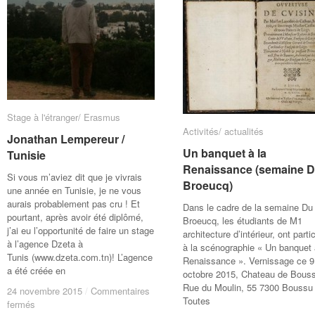
Stage à l'étranger/ Erasmus
Stage à l'étranger/ Erasmus
Activités/ actualités
Activités/ actualités
Jonathan Lempereur /
Jonathan Lempereur /
Un banquet à la
Un banquet à la
Tunisie
Tunisie
Renaissance (semaine 
Renaissance (semaine 
Si vous m’aviez dit que je vivrais
Broeucq)
Broeucq)
une année en Tunisie, je ne vous
aurais probablement pas cru ! Et
Dans le cadre de la semaine Du
pourtant, après avoir été diplômé,
Broeucq, les étudiants de M1
j’ai eu l’opportunité de faire un stage
architecture d’intérieur, ont parti
à l’agence Dzeta à
à la scénographie « Un banquet 
Tunis (www.dzeta.com.tn)! L’agence
Renaissance ». Vernissage ce 9
a été créée en
octobre 2015, Chateau de Bous
Rue du Moulin, 55 7300 Bouss
24 novembre 2015
24 novembre 2015
/
/
Commentaires
Commentaires
Toutes
sur
sur
fermés
fermés