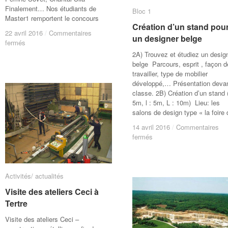
Finalement… Nos étudiants de
Bloc 1
Bloc 1
Master1 remportent le concours
Création d’un stand pou
Création d’un stand pou
22 avril 2016
22 avril 2016
/
/
Commentaires
Commentaires
un designer belge
un designer belge
sur
sur
fermés
fermés
Concours
Concours
2A) Trouvez et étudiez un desig
Bois-
Bois-
belge Parcours, esprit , façon d
Habitat
Habitat
travailler, type de mobilier
léger
léger
développé,… Présentation devan
de
de
classe. 2B) Création d’un stand (
loisir
loisir
5m, l : 5m, L : 10m) Lieu: les
salons de design type « la foire 
14 avril 2016
14 avril 2016
/
/
Commentaires
Commentaires
sur
sur
fermés
fermés
Création
Création
d’un
d’un
stand
stand
pour
pour
Activités/ actualités
Activités/ actualités
un
un
Visite des ateliers Ceci à
Visite des ateliers Ceci à
designer
designer
Tertre
Tertre
belge
belge
Visite des ateliers Ceci –