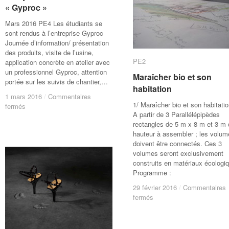
« Gyproc »
« Gyproc »
Mars 2016 PE4 Les étudiants se
sont rendus à l’entreprise Gyproc
Journée d’information/ présentation
des produits, visite de l’usine,
PE2
PE2
application concrète en atelier avec
un professionnel Gyproc, attention
Maraîcher bio et son
Maraîcher bio et son
portée sur les suivis de chantier,…
habitation
habitation
1 mars 2016
1 mars 2016
/
/
Commentaires
Commentaires
1/ Maraîcher bio et son habitatio
sur
sur
fermés
fermés
A partir de 3 Parallélépipèdes
Une
Une
rectangles de 5 m x 8 m et 3 m 
journée
journée
hauteur à assembler ; les volum
chez
chez
doivent être connectés. Ces 3
« Gyproc »
« Gyproc »
volumes seront exclusivement
construits en matériaux écologi
Programme :
29 février 2016
29 février 2016
/
/
Commentaires
Commentaires
sur
sur
fermés
fermés
Maraîcher
Maraîcher
bio
bio
et
et