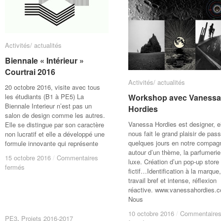
rigides
rigides
Activités/ actualités
Activités/ actualités
Biennale « Intérieur »
Biennale « Intérieur »
Courtrai 2016
Courtrai 2016
Activités/ actualités
Activités/ actualités
20 octobre 2016, visite avec tous
les étudiants (B1 à PE5) La
Workshop avec Vanessa
Workshop avec Vanessa
Biennale Interieur n’est pas un
Hordies
Hordies
salon de design comme les autres.
Vanessa Hordies est designer, e
Elle se distingue par son caractère
nous fait le grand plaisir de pass
non lucratif et elle a développé une
quelques jours en notre compagn
formule innovante qui représente
autour d’un thème, la parfumerie
15 octobre 2016
15 octobre 2016
/
/
Commentaires
Commentaires
luxe. Création d’un pop-up store
sur
sur
fermés
fermés
fictif…Identification à la marque,
Biennale
Biennale
travail bref et intense, réflexion
« Intérieur »
« Intérieur »
réactive. www.vanessahordies.
Courtrai
Courtrai
Nous
2016
2016
10 octobre 2016
10 octobre 2016
/
/
Commentaire
Commentaire
PE3
PE3
,
Projets 2016-2017
Projets 2016-2017