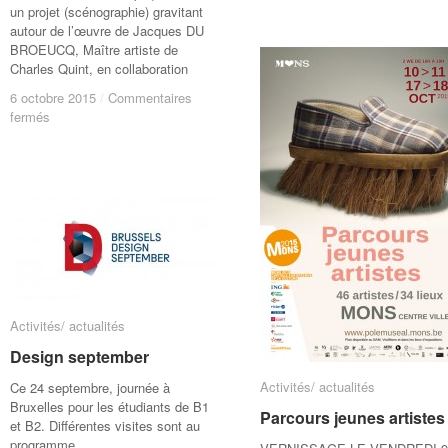
un projet (scénographie) gravitant
autour de l’œuvre de Jacques DU
BROEUCQ, Maître artiste de
Charles Quint, en collaboration
6 octobre 2015
6 octobre 2015
/
/
Commentaires
Commentaires
sur
sur
fermés
fermés
Vernissage
Vernissage
exposition
exposition
« Jacques
« Jacques
Du
Du
Broeucq »
Broeucq »
Activités/ actualités
Activités/ actualités
Design september
Design september
Activités/ actualités
Activités/ actualités
Ce 24 septembre, journée à
Bruxelles pour les étudiants de B1
Parcours jeunes artistes
Parcours jeunes artistes
et B2. Différentes visites sont au
programme…