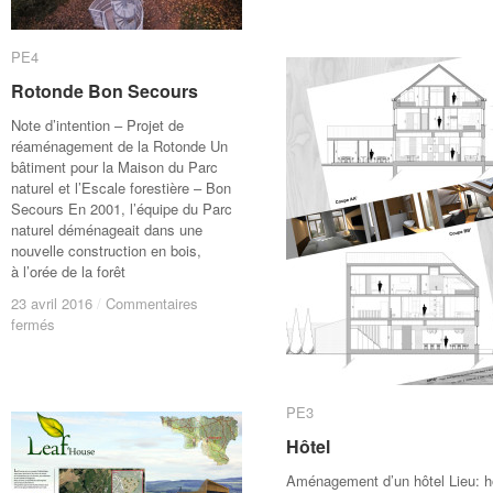
à
à
Amsterdam
Amsterdam
PE4
PE4
Rotonde Bon Secours
Rotonde Bon Secours
Note d’intention – Projet de
réaménagement de la Rotonde Un
bâtiment pour la Maison du Parc
naturel et l’Escale forestière – Bon
Secours En 2001, l’équipe du Parc
naturel déménageait dans une
nouvelle construction en bois,
à l’orée de la forêt
23 avril 2016
23 avril 2016
/
/
Commentaires
Commentaires
sur
sur
fermés
fermés
Rotonde
Rotonde
Bon
Bon
Secours
Secours
PE3
PE3
Hôtel
Hôtel
Aménagement d’un hôtel Lieu: h