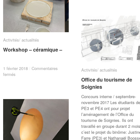
–
–
Les
Les
compagnons
compagnons
du
du
devoir
devoir
–
–
Activités/ actualités
Activités/ actualités
Workshop – céramique –
Workshop – céramique –
1 février 2018
1 février 2018
/
/
Commentaires
Commentaires
Activités/ actualités
Activités/ actualités
sur
sur
fermés
fermés
Office du tourisme de
Office du tourisme de
Workshop
Workshop
–
–
Soignies
Soignies
céramique
céramique
Concours interne / septembre-
–
–
novembre 2017 Les étudiants d
PE3 et PE4 ont pour projet
l’aménagement de l’Office du
tourisme de Soignies. Ils ont
travaillé en groupe durant 2 mois
c’est le projet du binôme: Justin
Farre (PE3) et Nathanaël Booss