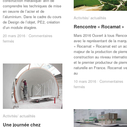
construction métallique- afin de
comprendre les techniques de mise
en oeuvre de l’acier et de
l’aluminium. Dans le cadre du cours
Activités/ actualités
Activités/ actualités
de Design de l’objet, PE2, création
Rencontre « Rocamat »
Rencontre « Rocamat »
d’un module étagère.
Mars 2016 Ouvert à tous Renco
20 mars 2016
20 mars 2016
/
/
Commentaires
Commentaires
sur
sur
avec le représentant de la marq
fermés
fermés
Visite
Visite
« Rocamat » Rocamat est un ac
des
des
majeur de la production de pierr
ateliers
ateliers
construction au niveau internatio
Ceci
Ceci
et le premier producteur de pierr
à
à
naturelle en France. Rocamat v
Tertre
Tertre
au
10 mars 2016
10 mars 2016
/
/
Commentaires
Commentaires
sur
sur
fermés
fermés
Rencontre
Rencontre
« Rocamat »
« Rocamat »
Activités/ actualités
Activités/ actualités
Une journée chez
Une journée chez