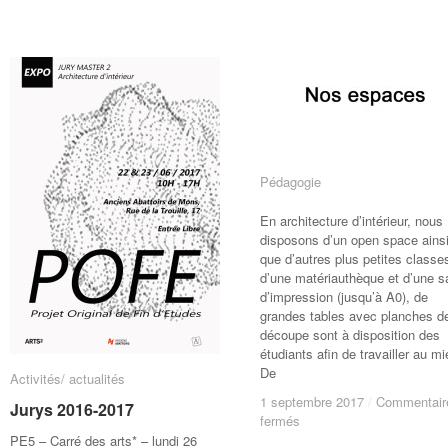
partir
partir
en
en
Erasmus?
Erasmus?
Pédagogie
Pédagogie
En architecture d’intérieur, nous
disposons d’un open space ains
que d’autres plus petites classe
d’une matériauthèque et d’une sa
d’impression (jusqu’à A0), de
grandes tables avec planches d
découpe sont à disposition des
étudiants afin de travailler au mi
De
Activités/ actualités
Activités/ actualités
1 septembre 2017
1 septembre 2017
/
/
Commentair
Commentair
Jurys 2016-2017
Jurys 2016-2017
sur
sur
fermés
fermés
PE5 – Carré des arts* – lundi 26