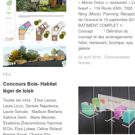
« Monte Cristo »/ restaurant « L’e
boeuf ». 119 Route d’Ath, 7020
Nimy (Mons). Planning: Récepti
de l’énoncé le 15 septembre 201
BATIMENT COMPLET 1/
Concept ° Définition du
concept et des aménagements:
hôtel, restaurant, boutique, spa,
galerie
22 avril 2016
22 avril 2016
/
/
Commentaires
Commentaires
sur
sur
fermés
fermés
Hôtel
Hôtel
PE4
PE4
Concours Bois- Habitat
Concours Bois- Habitat
léger de loisir
léger de loisir
Toutes les infos Elise Lacour,
Laura Lizzo, Daniele Napoleone,
Laurie Servais Madison Bierlaire,
Sabrina Gerin Marie Meunier,
Ekaterina Zhavoronkova Yasmina
N’Ciri, Elsa Lubwa, Céline Roland,
Perrine Sovet, Chantal Sila