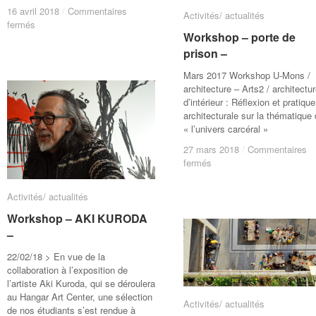
16 avril 2018
16 avril 2018
/
/
Commentaires
Commentaires
Activités/ actualités
Activités/ actualités
sur
sur
fermés
fermés
Workshop – porte de
Workshop – porte de
Vernissage
Vernissage
exposition
exposition
prison –
prison –
–
–
Mars 2017 Workshop U-Mons /
Résultat
Résultat
architecture – Arts2 / architectu
du
du
d’intérieur : Réflexion et pratique
workshop
workshop
architecturale sur la thématique
« Vivre
« Vivre
« l’univers carcéral »
ensemble »
ensemble »
27 mars 2018
27 mars 2018
/
/
Commentaires
Commentaires
sur
sur
fermés
fermés
Workshop
Workshop
–
–
Activités/ actualités
Activités/ actualités
porte
porte
de
de
Workshop – AKI KURODA
Workshop – AKI KURODA
prison
prison
–
–
–
–
22/02/18 > En vue de la
collaboration à l’exposition de
l’artiste Aki Kuroda, qui se déroulera
au Hangar Art Center, une sélection
Activités/ actualités
Activités/ actualités
de nos étudiants s’est rendue à