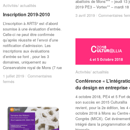
abattoirs de Mons*** – jeudi 13 j
Activités/ actualités
Activités/ actualités
2019 PE3 – Vortex** – mardi 18 
Inscription 2019-2010
Inscription 2019-2010
3 avril 2019
3 avril 2019
/
/
Commentaires fer
Commentaires fer
L’inscription à ARTS² est d’abord
soumise à une évaluation d’entrée.
Celle-ci ne peut être confirmée
qu’après réussite et l’envoi d’une
notification d’admission. Les
inscriptions aux évaluations
d’entrée se font , pour les 3
domaines, uniquement au
Conservatoire royal de Mons (7 rue
Activités/ actualités
Activités/ actualités
1 juillet 2019
1 juillet 2019
/
/
Commentaires
Commentaires
Conférence « L’intégrati
Conférence « L’intégrati
sur
sur
fermés
fermés
Inscription
Inscription
du design en entreprise 
du design en entreprise 
2019-
2019-
4 octobre 2018, PE4 et 5 Fort d
2010
2010
son succès en 2015 Culturallia
revient, pour la 2e édition, les 4 
octobre 2018 à Mons au Centre
Congrès (MICX). Cet événement
intégré dans la programmation d
biennale