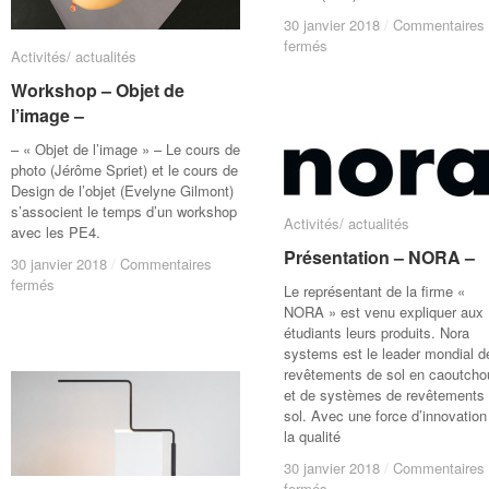
30 janvier 2018
30 janvier 2018
/
/
Commentaires
Commentaires
sur
sur
fermés
fermés
Activités/ actualités
Activités/ actualités
Office
Office
du
du
Workshop – Objet de
Workshop – Objet de
tourisme
tourisme
l’image –
l’image –
de
de
Soignies
Soignies
– « Objet de l’image » – Le cours de
photo (Jérôme Spriet) et le cours de
Design de l’objet (Evelyne Gilmont)
s’associent le temps d’un workshop
Activités/ actualités
Activités/ actualités
avec les PE4.
Présentation – NORA –
Présentation – NORA –
30 janvier 2018
30 janvier 2018
/
/
Commentaires
Commentaires
sur
sur
fermés
fermés
Le représentant de la firme «
Workshop
Workshop
NORA » est venu expliquer aux
–
–
étudiants leurs produits. Nora
Objet
Objet
systems est le leader mondial d
de
de
revêtements de sol en caoutcho
l’image
l’image
et de systèmes de revêtements
–
–
sol. Avec une force d’innovation
la qualité
30 janvier 2018
30 janvier 2018
/
/
Commentaires
Commentaires
sur
sur
fermés
fermés