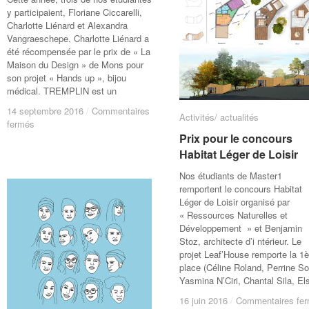
y participaient, Floriane Ciccarelli,
Charlotte Liénard et Alexandra
Vangraeschepe. Charlotte Liénard a
été récompensée par le prix de « La
Maison du Design » de Mons pour
son projet « Hands up », bijou
médical. TREMPLIN est un
14 septembre 2016
14 septembre 2016
/
/
Commentaires
Commentaires
Activités/ actualités
Activités/ actualités
sur
sur
fermés
fermés
Charlotte
Charlotte
Prix pour le concours
Prix pour le concours
Liénard
Liénard
Habitat Léger de Loisir
Habitat Léger de Loisir
primée
primée
à
à
Nos étudiants de Master1
« Tremplin
« Tremplin
remportent le concours Habitat
2016 »
2016 »
Léger de Loisir organisé par
« Ressources Naturelles et
Développement » et Benjamin
Stoz, architecte d’i ntérieur. Le
projet Leaf’House remporte la 1è
place (Céline Roland, Perrine So
Yasmina N’Ciri, Chantal Sila, El
16 juin 2016
16 juin 2016
/
/
Commentaires fe
Commentaires fe