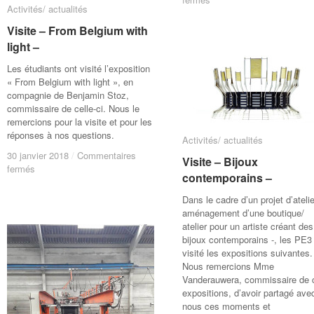
Activités/ actualités
Activités/ actualités
Présentation
Présentation
–
–
Visite – From Belgium with
Visite – From Belgium with
NORA
NORA
light –
light –
–
–
Les étudiants ont visité l’exposition
« From Belgium with light », en
compagnie de Benjamin Stoz,
commissaire de celle-ci. Nous le
remercions pour la visite et pour les
réponses à nos questions.
Activités/ actualités
Activités/ actualités
30 janvier 2018
30 janvier 2018
/
/
Commentaires
Commentaires
Visite – Bijoux
Visite – Bijoux
sur
sur
fermés
fermés
contemporains –
contemporains –
Visite
Visite
–
–
Dans le cadre d’un projet d’atelie
From
From
aménagement d’une boutique/
Belgium
Belgium
atelier pour un artiste créant des
with
with
bijoux contemporains -, les PE3
light
light
visité les expositions suivantes.
–
–
Nous remercions Mme
Vanderauwera, commissaire de 
expositions, d’avoir partagé ave
nous ces moments et