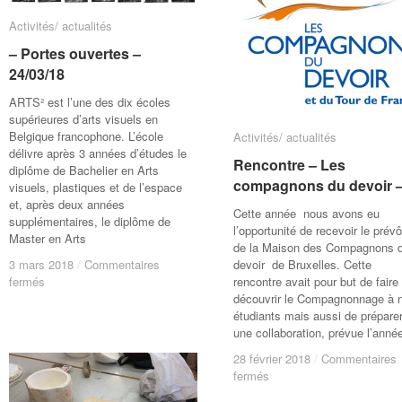
Activités/ actualités
Activités/ actualités
– Portes ouvertes –
– Portes ouvertes –
24/03/18
24/03/18
ARTS² est l’une des dix écoles
supérieures d’arts visuels en
Belgique francophone. L’école
Activités/ actualités
Activités/ actualités
délivre après 3 années d’études le
Rencontre – Les
Rencontre – Les
diplôme de Bachelier en Arts
compagnons du devoir 
compagnons du devoir 
visuels, plastiques et de l’espace
et, après deux années
Cette année nous avons eu
supplémentaires, le diplôme de
l’opportunité de recevoir le prév
Master en Arts
de la Maison des Compagnons 
3 mars 2018
3 mars 2018
/
/
Commentaires
Commentaires
devoir de Bruxelles. Cette
sur
sur
fermés
fermés
rencontre avait pour but de faire
–
–
découvrir le Compagnonnage à 
Portes
Portes
étudiants mais aussi de prépare
ouvertes
ouvertes
une collaboration, prévue l’ann
–
–
28 février 2018
28 février 2018
/
/
Commentaires
Commentaires
24/03/18
24/03/18
sur
sur
fermés
fermés
Rencontre
Rencontre