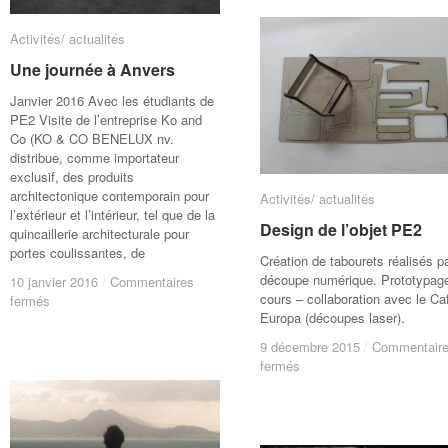
son
son
habitation
habitation
Activités/ actualités
Activités/ actualités
Une journée à Anvers
Une journée à Anvers
Janvier 2016 Avec les étudiants de
PE2 Visite de l’entreprise Ko and
Co (KO & CO BENELUX nv.
distribue, comme importateur
exclusif, des produits
architectonique contemporain pour
Activités/ actualités
Activités/ actualités
l’extérieur et l’intérieur, tel que de la
Design de l’objet PE2
Design de l’objet PE2
quincaillerie architecturale pour
portes coulissantes, de
Création de tabourets réalisés p
découpe numérique. Prototypag
10 janvier 2016
10 janvier 2016
/
/
Commentaires
Commentaires
cours – collaboration avec le Ca
sur
sur
fermés
fermés
Europa (découpes laser).
Une
Une
journée
journée
9 décembre 2015
9 décembre 2015
/
/
Commentair
Commentair
à
à
sur
sur
fermés
fermés
Anvers
Anvers
Design
Design
de
de
l’objet
l’objet
PE2
PE2