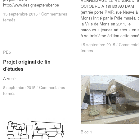
VERNISSAGE LE VENDREDI 9
http://www.designseptember.be
OCTOBRE À 18H30 AU BAM
(entrée porte PMR, rue Neuve à
15 septembre 2015
15 septembre 2015
/
/
Commentaires
Commentaires
Mons) Initié par le Pôle muséal 
sur
sur
fermés
fermés
la Ville de Mons en 2011, le
Design
Design
parcours « jeunes artistes » en 
september
september
à sa troisième édition cette ann
15 septembre 2015
15 septembre 2015
/
/
Commentai
Commentai
sur
sur
fermés
fermés
PE5
PE5
Parcours
Parcours
Projet original de fin
Projet original de fin
jeunes
jeunes
artistes
artistes
d’études
d’études
A venir
8 septembre 2015
8 septembre 2015
/
/
Commentaires
Commentaires
sur
sur
fermés
fermés
Projet
Projet
original
original
de
de
fin
fin
d’études
d’études
Bloc 1
Bloc 1