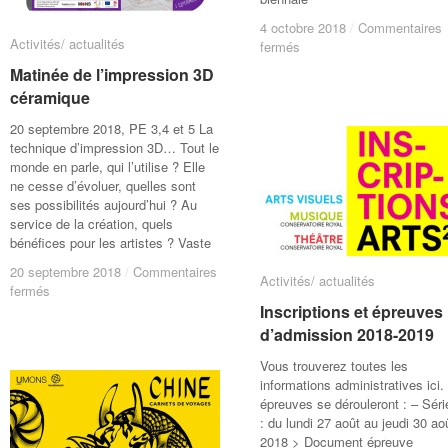
4 octobre 2018
4 octobre 2018
/
/
Commentaires
Commentaires
Activités/ actualités
Activités/ actualités
sur
sur
fermés
fermés
Conférence
Conférence
Matinée de l’impression 3D
Matinée de l’impression 3D
« L’intégration
« L’intégration
céramique
céramique
du
du
design
design
20 septembre 2018, PE 3,4 et 5 La
en
en
technique d’impression 3D… Tout le
entreprise »
entreprise »
monde en parle, qui l’utilise ? Elle
ne cesse d’évoluer, quelles sont
ses possibilités aujourd’hui ? Au
service de la création, quels
bénéfices pour les artistes ? Vaste
20 septembre 2018
20 septembre 2018
/
/
Commentaires
Commentaires
Activités/ actualités
Activités/ actualités
sur
sur
fermés
fermés
Matinée
Matinée
Inscriptions et épreuves
Inscriptions et épreuves
de
de
d’admission 2018-2019
d’admission 2018-2019
l’impression
l’impression
3D
3D
Vous trouverez toutes les
céramique
céramique
informations administratives ici.
épreuves se dérouleront : – Séri
: du lundi 27 août au jeudi 30 ao
2018 > Document épreuve