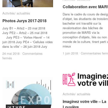
Collaboration avec MAR
Collaboration avec MAR
Activités/ actualités
Activités/ actualités
Dans le cadre du cours de desig
d’objet, les étudiants de troisiè
Photos Jurys 2017-2018
Photos Jurys 2017-2018
bachelier ont travaillé sur la
revalorisation des bâches de
Jury B1 – Arts2 – 23 mai 2018
promotion de MARS via la
Jury PE2 – Arts2 – 25 mai 2018
conception d’objets, liés ou non
Jury PE3 – ‘Vortex-Havré’ – 14
monde de la culture, tirant parti 
juin 2018 Jury PE4 – ‘Cellules vides
mieux
dans la ville’ – 26 juin 2018 Jury
1 juin 2018
1 juin 2018
/
/
Commentaires fer
Commentaires fer
24 mai 2018
24 mai 2018
/
/
Commentaires
Commentaires
sur
sur
fermés
fermés
Photos
Photos
Jurys
Jurys
2017-
2017-
2018
2018
Activités/ actualités
Activités/ actualités
Imaginez votre ville – La
Imaginez votre ville – La
Louvière
Louvière