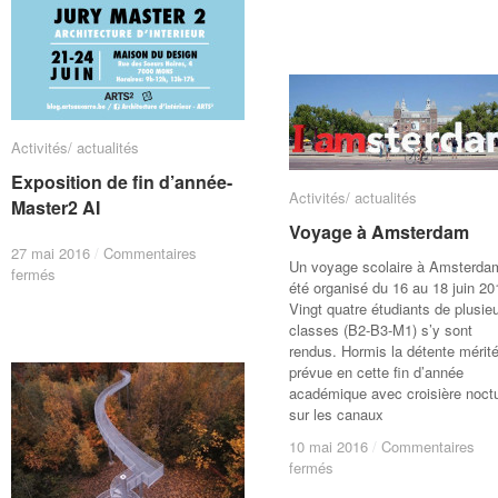
Activités/ actualités
Activités/ actualités
Exposition de fin d’année-
Exposition de fin d’année-
Activités/ actualités
Activités/ actualités
Master2 AI
Master2 AI
Voyage à Amsterdam
Voyage à Amsterdam
27 mai 2016
27 mai 2016
/
/
Commentaires
Commentaires
Un voyage scolaire à Amsterda
sur
sur
fermés
fermés
été organisé du 16 au 18 juin 2
Exposition
Exposition
Vingt quatre étudiants de plusie
de
de
classes (B2-B3-M1) s’y sont
fin
fin
rendus. Hormis la détente mérit
d’année-
d’année-
prévue en cette fin d’année
Master2
Master2
académique avec croisière noct
AI
AI
sur les canaux
10 mai 2016
10 mai 2016
/
/
Commentaires
Commentaires
sur
sur
fermés
fermés
Voyage
Voyage