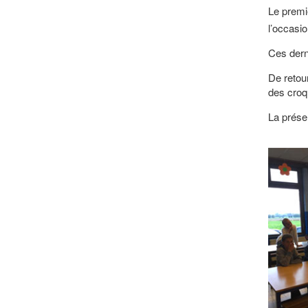
Le premie
l’occasi
Ces derni
De retour
des croq
La présen