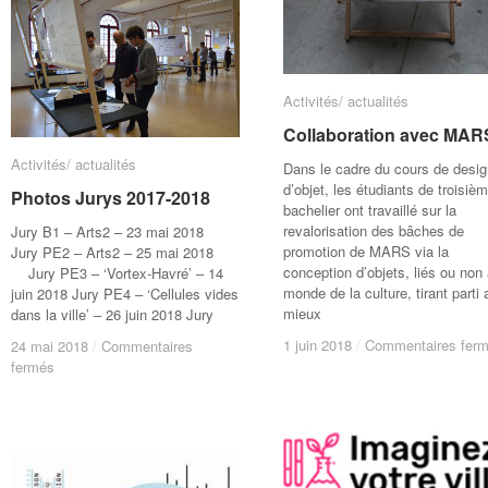
de
de
voyage-
voyage-
Résultat
Résultat
collab.B1
collab.B1
et
et
Activités/ actualités
Activités/ actualités
Mundaneum
Mundaneum
Collaboration avec MAR
Collaboration avec MAR
Activités/ actualités
Activités/ actualités
Dans le cadre du cours de desig
d’objet, les étudiants de troisiè
Photos Jurys 2017-2018
Photos Jurys 2017-2018
bachelier ont travaillé sur la
revalorisation des bâches de
Jury B1 – Arts2 – 23 mai 2018
promotion de MARS via la
Jury PE2 – Arts2 – 25 mai 2018
conception d’objets, liés ou non
Jury PE3 – ‘Vortex-Havré’ – 14
monde de la culture, tirant parti 
juin 2018 Jury PE4 – ‘Cellules vides
mieux
dans la ville’ – 26 juin 2018 Jury
1 juin 2018
1 juin 2018
/
/
Commentaires fer
Commentaires fer
24 mai 2018
24 mai 2018
/
/
Commentaires
Commentaires
sur
sur
fermés
fermés
Photos
Photos
Jurys
Jurys
2017-
2017-
2018
2018