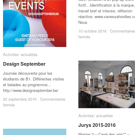
fictif…Identification à la marque,
travail bref et intense, réflexion
réactive. www.vanessahordies.
Nous
10 octobre 2016
10 octobre 2016
/
/
Commentaire
Commentaire
sur
sur
fermés
fermés
Workshop
Workshop
avec
avec
Vanessa
Vanessa
Activités/ actualités
Activités/ actualités
Hordies
Hordies
Design September
Design September
Journée découverte pour les
étudiants de B1. Différentes visites
et balades au programme…
http://www.designseptember.be/
20 septembre 2016
20 septembre 2016
/
/
Commentaires
Commentaires
sur
sur
fermés
fermés
Design
Design
Activités/ actualités
Activités/ actualités
September
September
Jurys 2015-2016
Jurys 2015-2016
Master 2 – Carré des arts** –