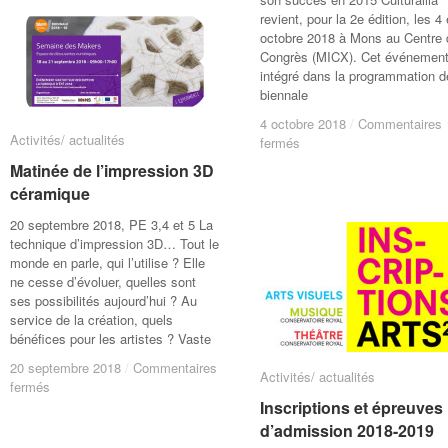
revient, pour la 2e édition, les 4 
octobre 2018 à Mons au Centre
Congrès (MICX). Cet événement
intégré dans la programmation d
biennale
4 octobre 2018
4 octobre 2018
/
/
Commentaires
Commentaires
Activités/ actualités
Activités/ actualités
sur
sur
fermés
fermés
Conférence
Conférence
Matinée de l’impression 3D
Matinée de l’impression 3D
« L’intégration
« L’intégration
céramique
céramique
du
du
design
design
20 septembre 2018, PE 3,4 et 5 La
en
en
technique d’impression 3D… Tout le
entreprise »
entreprise »
monde en parle, qui l’utilise ? Elle
ne cesse d’évoluer, quelles sont
ses possibilités aujourd’hui ? Au
service de la création, quels
bénéfices pour les artistes ? Vaste
20 septembre 2018
20 septembre 2018
/
/
Commentaires
Commentaires
Activités/ actualités
Activités/ actualités
sur
sur
fermés
fermés
Matinée
Matinée
Inscriptions et épreuves
Inscriptions et épreuves
de
de
d’admission 2018-2019
d’admission 2018-2019
l’impression
l’impression