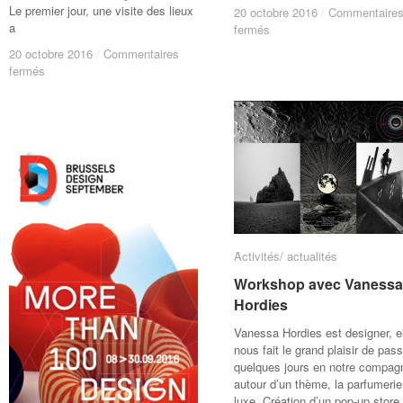
Le premier jour, une visite des lieux
20 octobre 2016
20 octobre 2016
/
/
Commentaire
Commentaire
a
sur
sur
fermés
fermés
Exercice
Exercice
20 octobre 2016
20 octobre 2016
/
/
Commentaires
Commentaires
de
de
sur
sur
fermés
fermés
triangulation
triangulation
Workshop
Workshop
grandeur
grandeur
Design
Design
nature.
nature.
urbain
urbain
« Cour
« Cour
de
de
récréation »
récréation »
Activités/ actualités
Activités/ actualités
Workshop avec Vanessa
Workshop avec Vanessa
Hordies
Hordies
Vanessa Hordies est designer, e
nous fait le grand plaisir de pass
quelques jours en notre compagn
autour d’un thème, la parfumerie
luxe. Création d’un pop-up store