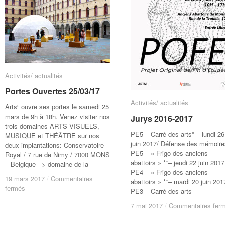
–
–
Activités/ actualités
Activités/ actualités
Portes Ouvertes 25/03/17
Portes Ouvertes 25/03/17
Activités/ actualités
Activités/ actualités
Arts² ouvre ses portes le samedi 25
mars de 9h à 18h. Venez visiter nos
Jurys 2016-2017
Jurys 2016-2017
trois domaines ARTS VISUELS,
PE5 – Carré des arts* – lundi 26
MUSIQUE et THÉÂTRE sur nos
juin 2017/ Défense des mémoire
deux implantations: Conservatoire
PE5 – « Frigo des anciens
Royal / 7 rue de Nimy / 7000 MONS
abattoirs » **– jeudi 22 juin 2017
– Belgique > domaine de la
PE4 – « Frigo des anciens
19 mars 2017
19 mars 2017
/
/
Commentaires
Commentaires
abattoirs » **– mardi 20 juin 201
sur
sur
fermés
fermés
PE3 – Carré des arts
Portes
Portes
7 mai 2017
7 mai 2017
/
/
Commentaires fer
Commentaires fer
Ouvertes
Ouvertes
25/03/17
25/03/17