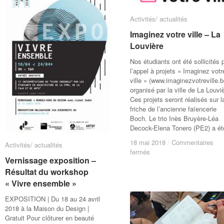
Activités/ actualités
Activités/ actualités
Imaginez votre ville – La
Imaginez votre ville – La
Louvière
Louvière
Nos étudiants ont été sollicités 
l’appel à projets « Imaginez votr
ville » (www.imaginezvotreville.b
organisé par la ville de La Louvi
Ces projets seront réalisés sur l
friche de l’ancienne faïencerie
Boch. Le trio Inès Bruyère-Léa
Decock-Elena Tonero (PE2) a ét
18 mai 2018
18 mai 2018
/
/
Commentaires
Commentaires
Activités/ actualités
Activités/ actualités
sur
sur
fermés
fermés
Vernissage exposition –
Vernissage exposition –
Imaginez
Imaginez
votre
votre
Résultat du workshop
Résultat du workshop
ville
ville
« Vivre ensemble »
« Vivre ensemble »
–
–
EXPOSITION | Du 18 au 24 avril
La
La
2018 à la Maison du Design |
Louvière
Louvière
Gratuit Pour clôturer en beauté