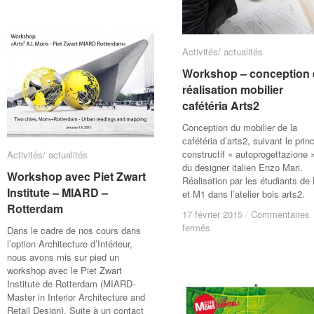
build
build
2015
2015
Activités/ actualités
Activités/ actualités
Workshop – conception 
Workshop – conception 
réalisation mobilier
réalisation mobilier
cafétéria Arts2
cafétéria Arts2
Conception du mobilier de la
cafétéria d’arts2, suivant le prin
constructif « autoprogettazione 
Activités/ actualités
Activités/ actualités
du designer italien Enzo Mari.
Workshop avec Piet Zwart
Workshop avec Piet Zwart
Réalisation par les étudiants de
Institute – MIARD –
Institute – MIARD –
et M1 dans l’atelier bois arts2.
Rotterdam
Rotterdam
17 février 2015
17 février 2015
/
/
Commentaires
Commentaires
sur
sur
fermés
fermés
Dans le cadre de nos cours dans
Workshop
Workshop
l’option Architecture d’Intérieur,
–
–
nous avons mis sur pied un
conception
conception
workshop avec le Piet Zwart
et
et
Institute de Rotterdam (MIARD-
réalisation
réalisation
Master in Interior Architecture and
mobilier
mobilier
Retail Design). Suite à un contact