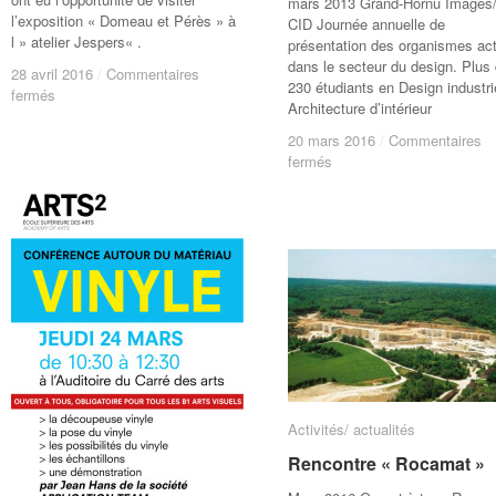
mars 2013 Grand-Hornu Images
l’exposition « Domeau et Pérès » à
CID Journée annuelle de
l » atelier Jespers« .
présentation des organismes act
dans le secteur du design. Plus
28 avril 2016
28 avril 2016
/
/
Commentaires
Commentaires
230 étudiants en Design industri
sur
sur
fermés
fermés
Architecture d’intérieur
Visite
Visite
de
de
20 mars 2016
20 mars 2016
/
/
Commentaires
Commentaires
l’atelier
l’atelier
sur
sur
fermés
fermés
Jespers
Jespers
Journée
Journée
(exposition
(exposition
des
des
Domeau
Domeau
étudiants
étudiants
et
et
Pérès)
Pérès)
Activités/ actualités
Activités/ actualités
Rencontre « Rocamat »
Rencontre « Rocamat »