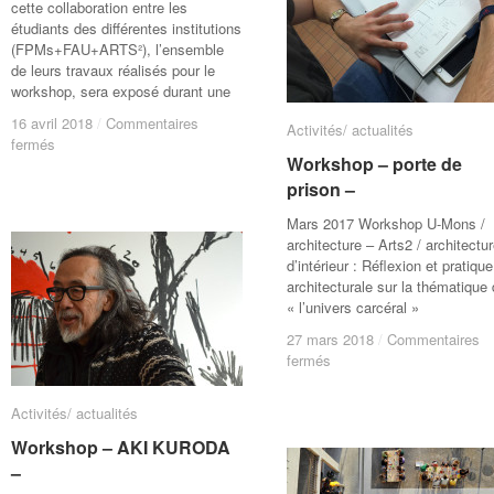
cette collaboration entre les
étudiants des différentes institutions
(FPMs+FAU+ARTS²), l’ensemble
de leurs travaux réalisés pour le
workshop, sera exposé durant une
16 avril 2018
16 avril 2018
/
/
Commentaires
Commentaires
Activités/ actualités
Activités/ actualités
sur
sur
fermés
fermés
Workshop – porte de
Workshop – porte de
Vernissage
Vernissage
exposition
exposition
prison –
prison –
–
–
Mars 2017 Workshop U-Mons /
Résultat
Résultat
architecture – Arts2 / architectu
du
du
d’intérieur : Réflexion et pratique
workshop
workshop
architecturale sur la thématique
« Vivre
« Vivre
« l’univers carcéral »
ensemble »
ensemble »
27 mars 2018
27 mars 2018
/
/
Commentaires
Commentaires
sur
sur
fermés
fermés
Workshop
Workshop
–
–
Activités/ actualités
Activités/ actualités
porte
porte
de
de
Workshop – AKI KURODA
Workshop – AKI KURODA
prison
prison
–
–
–
–