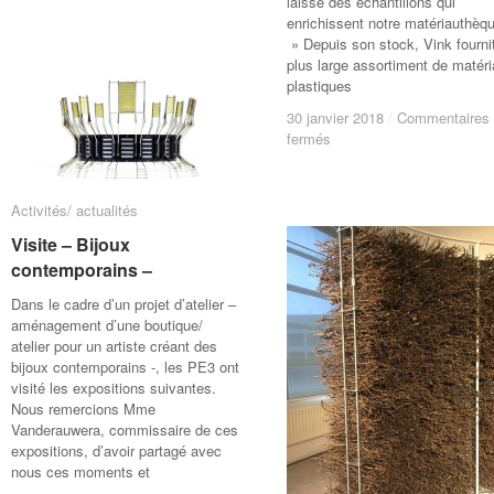
laissé des échantillons qui
Présentation
Présentation
enrichissent notre matériauthè
–
–
» Depuis son stock, Vink fournit
NORA
NORA
plus large assortiment de matér
–
–
plastiques
30 janvier 2018
30 janvier 2018
/
/
Commentaires
Commentaires
sur
sur
fermés
fermés
Présentation
Présentation
–
–
VINK
VINK
Activités/ actualités
Activités/ actualités
–
–
Visite – Bijoux
Visite – Bijoux
contemporains –
contemporains –
Dans le cadre d’un projet d’atelier –
aménagement d’une boutique/
atelier pour un artiste créant des
bijoux contemporains -, les PE3 ont
visité les expositions suivantes.
Nous remercions Mme
Vanderauwera, commissaire de ces
expositions, d’avoir partagé avec
nous ces moments et