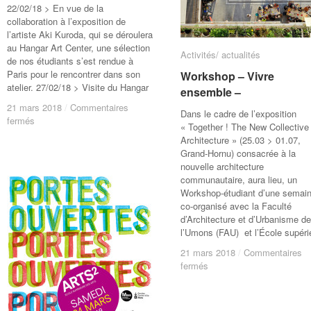
22/02/18 > En vue de la
collaboration à l’exposition de
l’artiste Aki Kuroda, qui se déroulera
au Hangar Art Center, une sélection
Activités/ actualités
Activités/ actualités
de nos étudiants s’est rendue à
Paris pour le rencontrer dans son
Workshop – Vivre
Workshop – Vivre
atelier. 27/02/18 > Visite du Hangar
ensemble –
ensemble –
21 mars 2018
21 mars 2018
/
/
Commentaires
Commentaires
Dans le cadre de l’exposition
sur
sur
fermés
fermés
« Together ! The New Collective
Workshop
Workshop
Architecture » (25.03 > 01.07,
–
–
Grand-Hornu) consacrée à la
AKI
AKI
nouvelle architecture
KURODA
KURODA
communautaire, aura lieu, un
–
–
Workshop-étudiant d’une semai
co-organisé avec la Faculté
d’Architecture et d’Urbanisme de
l’Umons (FAU) et l’École supéri
21 mars 2018
21 mars 2018
/
/
Commentaires
Commentaires
sur
sur
fermés
fermés
Workshop
Workshop
–
–
Vivre
Vivre