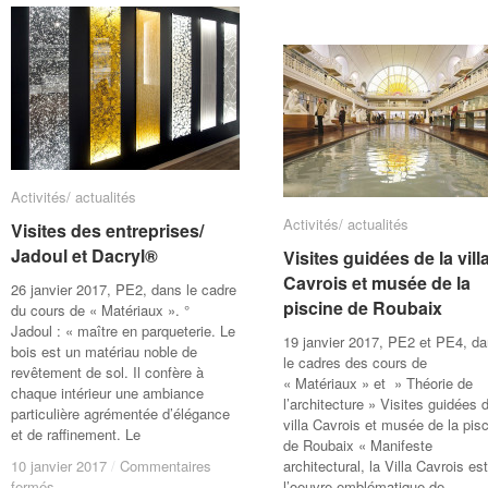
Activités/ actualités
Activités/ actualités
Activités/ actualités
Activités/ actualités
Visites des entreprises/
Visites des entreprises/
Jadoul et Dacryl®
Jadoul et Dacryl®
Visites guidées de la vill
Visites guidées de la vill
Cavrois et musée de la
Cavrois et musée de la
26 janvier 2017, PE2, dans le cadre
piscine de Roubaix
piscine de Roubaix
du cours de « Matériaux ». °
Jadoul : « maître en parqueterie. Le
19 janvier 2017, PE2 et PE4, d
bois est un matériau noble de
le cadres des cours de
revêtement de sol. Il confère à
« Matériaux » et » Théorie de
chaque intérieur une ambiance
l’architecture » Visites guidées d
particulière agrémentée d’élégance
villa Cavrois et musée de la pis
et de raffinement. Le
de Roubaix « Manifeste
10 janvier 2017
10 janvier 2017
/
/
Commentaires
Commentaires
architectural, la Villa Cavrois est
sur
sur
fermés
fermés
l’oeuvre emblématique de