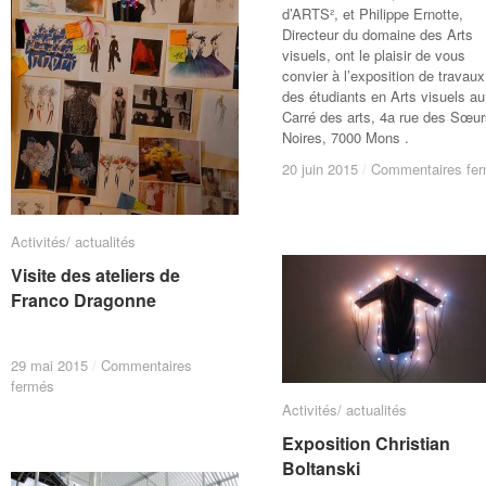
d’ARTS², et Philippe Ernotte,
Directeur du domaine des Arts
visuels, ont le plaisir de vous
convier à l’exposition de travaux
des étudiants en Arts visuels au
Carré des arts, 4a rue des Sœur
Noires, 7000 Mons .
20 juin 2015
20 juin 2015
/
/
Commentaires fe
Commentaires fe
Activités/ actualités
Activités/ actualités
Visite des ateliers de
Visite des ateliers de
Franco Dragonne
Franco Dragonne
29 mai 2015
29 mai 2015
/
/
Commentaires
Commentaires
sur
sur
fermés
fermés
Visite
Visite
Activités/ actualités
Activités/ actualités
des
des
Exposition Christian
Exposition Christian
ateliers
ateliers
Boltanski
Boltanski
de
de