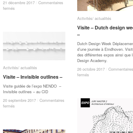
21 décembre 2017
21 décembre 2017
/
/
Commentaires
Commentaires
sur
sur
fermés
fermés
Visite
Visite
Activités/ actualités
Activités/ actualités
–
–
Bijoux
Bijoux
Visite – Dutch design w
Visite – Dutch design w
contemporains
contemporains
–
–
–
–
Dutch Design Week Déplaceme
d’une journée à Eindhoven. Visi
des différentes expos ainsi que 
Design Academy.
Activités/ actualités
Activités/ actualités
26 octobre 2017
26 octobre 2017
/
/
Commentaire
Commentaire
sur
sur
fermés
fermés
Visite – Invisible outlines –
Visite – Invisible outlines –
Visite
Visite
–
–
Visite guidée de l’expo NENDO –
Dutch
Dutch
Invisible outlines – au CID
design
design
20 septembre 2017
20 septembre 2017
/
/
Commentaires
Commentaires
week
week
sur
sur
fermés
fermés
–
–
Visite
Visite
–
–
Invisible
Invisible
outlines
outlines