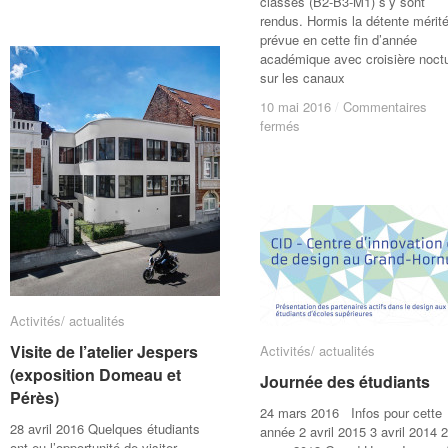
classes (B2-B3-M1) s’y sont
de
de
rendus. Hormis la détente mérit
fin
fin
prévue en cette fin d’année
d’année-
d’année-
académique avec croisière noct
Master2
Master2
sur les canaux
AI
AI
10 mai 2016
10 mai 2016
/
/
Commentaires
Commentaires
sur
sur
fermés
fermés
Voyage
Voyage
à
à
Amsterdam
Amsterdam
Activités/ actualités
Activités/ actualités
Visite de l’atelier Jespers
Visite de l’atelier Jespers
Activités/ actualités
Activités/ actualités
(exposition Domeau et
(exposition Domeau et
Journée des étudiants
Journée des étudiants
Pérès)
Pérès)
24 mars 2016 Infos pour cette
28 avril 2016 Quelques étudiants
année 2 avril 2015 3 avril 2014 
ont eu l’opportunité de visiter