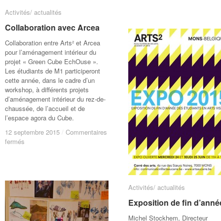
jeunes
jeunes
Activités/ actualités
Activités/ actualités
artistes
artistes
Collaboration avec Arcea
Collaboration avec Arcea
Collaboration entre Arts² et Arcea
pour l’aménagement intérieur du
projet « Green Cube EchOuse ».
Les étudiants de M1 participeront
cette année, dans le cadre d’un
workshop, à différents projets
d’aménagement intérieur du rez-de-
chaussée, de l’accueil et de
l’espace agora du Cube.
12 septembre 2015
12 septembre 2015
/
/
Commentaires
Commentaires
sur
sur
fermés
fermés
Collaboration
Collaboration
avec
avec
Arcea
Arcea
Activités/ actualités
Activités/ actualités
Exposition de fin d’anné
Exposition de fin d’anné
Michel Stockhem, Directeur