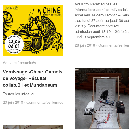
3D
3D
Vous trouverez toutes les
céramique
céramique
informations administratives ici.
épreuves se dérouleront : – Séri
: du lundi 27 août au jeudi 30 ao
2018 > Document épreuve
admission août 18-19 – Série 2 
lundi 3 septembre au
28 juin 2018
28 juin 2018
/
/
Commentaires fe
Commentaires fe
Activités/ actualités
Activités/ actualités
Vernissage -Chine. Carnets
Vernissage -Chine. Carnets
de voyage- Résultat
de voyage- Résultat
collab.B1 et Mundaneum
collab.B1 et Mundaneum
Toutes les infos ici.
sur
sur
20 juin 2018
20 juin 2018
/
/
Commentaires fermés
Commentaires fermés
Vernissage
Vernissage
-
-
Chine.
Chine.
Carnets
Carnets