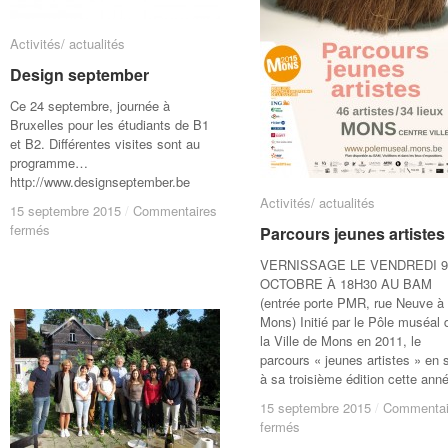
Activités/ actualités
Activités/ actualités
Design september
Design september
Ce 24 septembre, journée à
Bruxelles pour les étudiants de B1
et B2. Différentes visites sont au
programme…
http://www.designseptember.be
Activités/ actualités
Activités/ actualités
15 septembre 2015
15 septembre 2015
/
/
Commentaires
Commentaires
sur
sur
fermés
fermés
Parcours jeunes artistes
Parcours jeunes artistes
Design
Design
VERNISSAGE LE VENDREDI 9
september
september
OCTOBRE À 18H30 AU BAM
(entrée porte PMR, rue Neuve à
Mons) Initié par le Pôle muséal 
la Ville de Mons en 2011, le
parcours « jeunes artistes » en 
à sa troisième édition cette ann
15 septembre 2015
15 septembre 2015
/
/
Commentai
Commentai
sur
sur
fermés
fermés
Parcours
Parcours