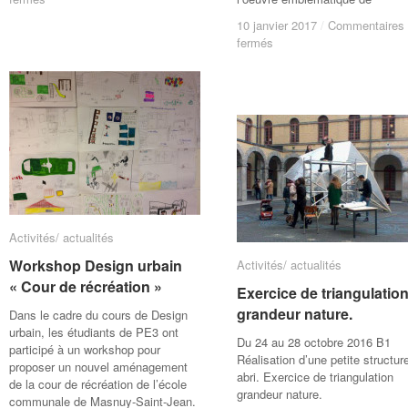
Visites
Visites
10 janvier 2017
10 janvier 2017
/
/
Commentaires
Commentaires
des
des
sur
sur
fermés
fermés
entreprises/
entreprises/
Visites
Visites
Jadoul
Jadoul
guidées
guidées
et
et
de
de
Dacryl®
Dacryl®
la
la
villa
villa
Cavrois
Cavrois
et
et
musée
musée
de
de
la
la
piscine
piscine
Activités/ actualités
Activités/ actualités
de
de
Workshop Design urbain
Workshop Design urbain
Activités/ actualités
Activités/ actualités
Roubaix
Roubaix
« Cour de récréation »
« Cour de récréation »
Exercice de triangulatio
Exercice de triangulatio
grandeur nature.
grandeur nature.
Dans le cadre du cours de Design
urbain, les étudiants de PE3 ont
Du 24 au 28 octobre 2016 B1
participé à un workshop pour
Réalisation d’une petite structur
proposer un nouvel aménagement
abri. Exercice de triangulation
de la cour de récréation de l’école
grandeur nature.
communale de Masnuy-Saint-Jean.