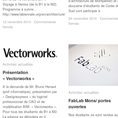
d’architecture de Montpellier) et
Voyage à Venise (de la B1 à la M2)
douzaine d’étudiants de Corée d
Programme à suivre…
Sud vont participer à
http://www.labiennale.org/en/architecture/
24 novembre 2014
24 novembre 2014
/
/
Commentai
Commentai
12 novembre 2014
12 novembre 2014
/
/
Commentaires
Commentaires
sur
sur
fermés
fermés
sur
sur
fermés
fermés
Workshop
Workshop
Biennale
Biennale
international
international
d’architecture
d’architecture
« Ville
« Ville
de
de
bio-
bio-
Venise
Venise
numérique »
numérique »
Activités/ actualités
Activités/ actualités
Présentation
Présentation
« Vectorworks »
« Vectorworks »
A la demande de Mr. Bruno Henaut
(prof informatique), présentation par
Activités/ actualités
Activités/ actualités
« Designexpress » du logiciel
FabLab Mons/ portes
FabLab Mons/ portes
professionnel de CAO et de
ouvertes
ouvertes
modélisation BIM: « Vectorworks ».
Pour tous les étudiants de B1 à M2.
Nos étudiants se sont rendus a
La séance se déroulera en 2