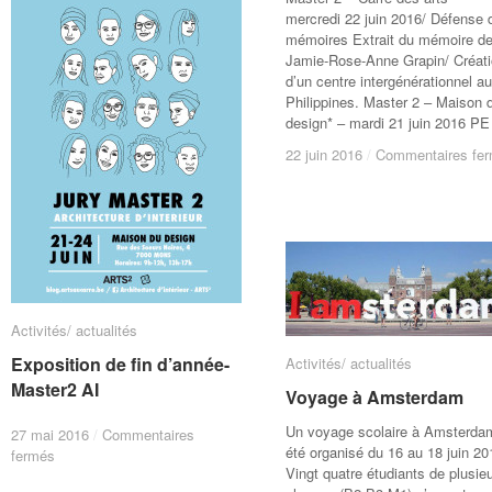
mercredi 22 juin 2016/ Défense 
mémoires Extrait du mémoire d
Jamie-Rose-Anne Grapin/ Créat
d’un centre intergénérationnel a
Philippines. Master 2 – Maison 
design* – mardi 21 juin 2016 PE
22 juin 2016
22 juin 2016
/
/
Commentaires fe
Commentaires fe
Activités/ actualités
Activités/ actualités
Exposition de fin d’année-
Exposition de fin d’année-
Activités/ actualités
Activités/ actualités
Master2 AI
Master2 AI
Voyage à Amsterdam
Voyage à Amsterdam
Un voyage scolaire à Amsterda
27 mai 2016
27 mai 2016
/
/
Commentaires
Commentaires
été organisé du 16 au 18 juin 2
sur
sur
fermés
fermés
Vingt quatre étudiants de plusie
Exposition
Exposition