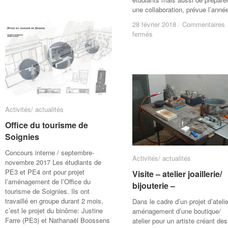
ouvertes
ouvertes
une collaboration, prévue l’ann
–
–
28 février 2018
28 février 2018
/
/
Commentaires
Commentaires
24/03/18
24/03/18
sur
sur
fermés
fermés
Rencontre
Rencontre
–
–
Les
Les
compagnons
compagnons
du
du
devoir
devoir
–
–
Activités/ actualités
Activités/ actualités
Office du tourisme de
Office du tourisme de
Soignies
Soignies
Concours interne / septembre-
Activités/ actualités
Activités/ actualités
novembre 2017 Les étudiants de
PE3 et PE4 ont pour projet
Visite – atelier joaillerie/
Visite – atelier joaillerie/
l’aménagement de l’Office du
bijouterie –
bijouterie –
tourisme de Soignies. Ils ont
travaillé en groupe durant 2 mois,
Dans le cadre d’un projet d’atelie
c’est le projet du binôme: Justine
aménagement d’une boutique/
Farre (PE3) et Nathanaël Boossens
atelier pour un artiste créant des