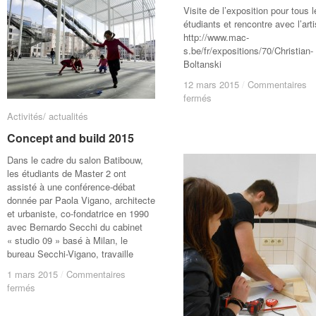
Franco
Franco
Visite de l’exposition pour tous l
Dragonne
Dragonne
étudiants et rencontre avec l’arti
http://www.mac-
s.be/fr/expositions/70/Christian-
Boltanski
12 mars 2015
12 mars 2015
/
/
Commentaires
Commentaires
sur
sur
fermés
fermés
Exposition
Exposition
Activités/ actualités
Activités/ actualités
Christian
Christian
Concept and build 2015
Concept and build 2015
Boltanski
Boltanski
Dans le cadre du salon Batibouw,
les étudiants de Master 2 ont
assisté à une conférence-débat
donnée par Paola Vigano, architecte
et urbaniste, co-fondatrice en 1990
avec Bernardo Secchi du cabinet
« studio 09 » basé à Milan, le
bureau Secchi-Vigano, travaille
1 mars 2015
1 mars 2015
/
/
Commentaires
Commentaires
sur
sur
fermés
fermés
Concept
Concept
and
and