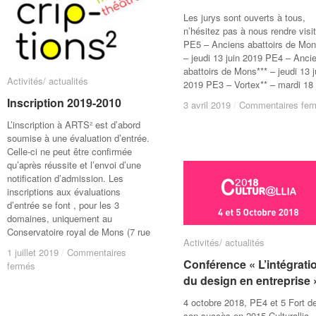
Les jurys sont ouverts à tous,
n’hésitez pas à nous rendre visit
PE5 – Anciens abattoirs de Mon
– jeudi 13 juin 2019 PE4 – Anci
abattoirs de Mons*** – jeudi 13 j
Activités/ actualités
Activités/ actualités
2019 PE3 – Vortex** – mardi 18 
Inscription 2019-2010
Inscription 2019-2010
3 avril 2019
3 avril 2019
/
/
Commentaires fer
Commentaires fer
L’inscription à ARTS² est d’abord
soumise à une évaluation d’entrée.
Celle-ci ne peut être confirmée
qu’après réussite et l’envoi d’une
notification d’admission. Les
inscriptions aux évaluations
d’entrée se font , pour les 3
domaines, uniquement au
Conservatoire royal de Mons (7 rue
Activités/ actualités
Activités/ actualités
1 juillet 2019
1 juillet 2019
/
/
Commentaires
Commentaires
Conférence « L’intégrati
Conférence « L’intégrati
sur
sur
fermés
fermés
Inscription
Inscription
du design en entreprise 
du design en entreprise 
2019-
2019-
4 octobre 2018, PE4 et 5 Fort d
2010
2010
son succès en 2015 Culturallia