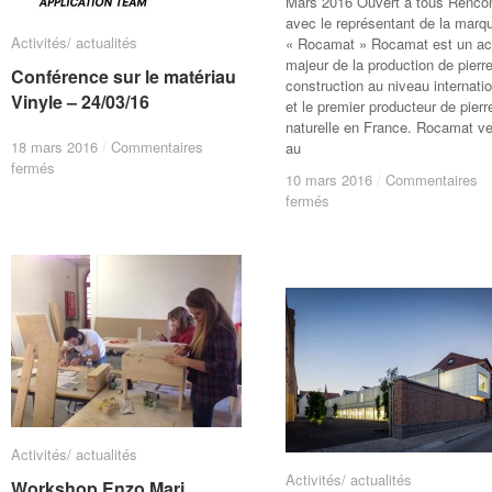
Mars 2016 Ouvert à tous Renco
avec le représentant de la marq
Activités/ actualités
Activités/ actualités
« Rocamat » Rocamat est un ac
majeur de la production de pierr
Conférence sur le matériau
Conférence sur le matériau
construction au niveau internatio
Vinyle – 24/03/16
Vinyle – 24/03/16
et le premier producteur de pierr
naturelle en France. Rocamat v
18 mars 2016
18 mars 2016
/
/
Commentaires
Commentaires
au
sur
sur
fermés
fermés
10 mars 2016
10 mars 2016
/
/
Commentaires
Commentaires
Conférence
Conférence
sur
sur
fermés
fermés
sur
sur
Rencontre
Rencontre
le
le
« Rocamat »
« Rocamat »
matériau
matériau
Vinyle
Vinyle
–
–
24/03/16
24/03/16
Activités/ actualités
Activités/ actualités
Activités/ actualités
Activités/ actualités
Workshop Enzo Mari
Workshop Enzo Mari