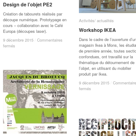
Design de l’objet PE2
Design de l’objet PE2
Création de tabourets réalisés par
découpe numérique. Prototypage en
Activités/ actualités
Activités/ actualités
cours – collaboration avec le Café
Workshop IKEA
Workshop IKEA
Europa (découpes laser).
Dans le cadre de l’ouverture d’u
9 décembre 2015
9 décembre 2015
/
/
Commentaires
Commentaires
magasin Ikea à Mons, les étudi
sur
sur
fermés
fermés
de première année, toutes secti
Design
Design
confondues, ont travaillé sur la
de
de
thématique du détournement de
l’objet
l’objet
l’objet, en utilisant du mobilier
PE2
PE2
produit par Ikea.
9 décembre 2015
9 décembre 2015
/
/
Commentair
Commentair
sur
sur
fermés
fermés
Workshop
Workshop
IKEA
IKEA