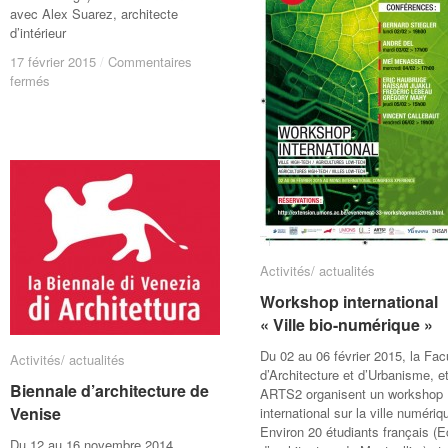
cafétéria
cafétéria
avec Alex Suarez, architecte
Arts2
Arts2
d’intérieur
17 février 2015
17 février 2015
/
/
Commentaires
Commentaires
sur
sur
fermés
fermés
Workshop
Workshop
avec
avec
Piet
Piet
Zwart
Zwart
Institute
Institute
–
–
MIARD
MIARD
–
–
Rotterdam
Rotterdam
Activités/ actualités
Activités/ actualités
Workshop international
Workshop international
« Ville bio-numérique »
« Ville bio-numérique »
Du 02 au 06 février 2015, la Fac
Activités/ actualités
Activités/ actualités
d’Architecture et d’Urbanisme, e
Biennale d’architecture de
Biennale d’architecture de
ARTS2 organisent un workshop
Venise
Venise
international sur la ville numériq
Environ 20 étudiants français (E
Du 12 au 16 novembre 2014.