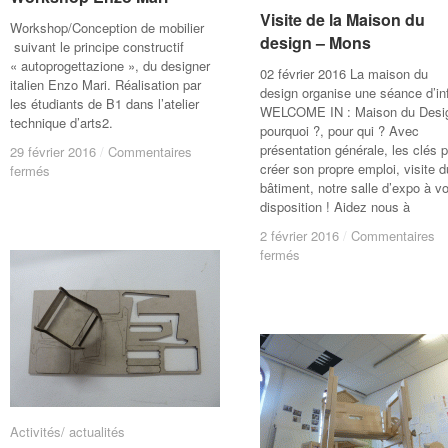
Visite de la Maison du
Visite de la Maison du
Workshop/Conception de mobilier
design – Mons
design – Mons
suivant le principe constructif
« autoprogettazione », du designer
02 février 2016 La maison du
italien Enzo Mari. Réalisation par
design organise une séance d’in
les étudiants de B1 dans l’atelier
WELCOME IN : Maison du Desi
technique d’arts2.
pourquoi ?, pour qui ? Avec
présentation générale, les clés 
29 février 2016
29 février 2016
/
/
Commentaires
Commentaires
créer son propre emploi, visite d
sur
sur
fermés
fermés
bâtiment, notre salle d’expo à vo
Workshop
Workshop
disposition ! Aidez nous à
Enzo
Enzo
Mari
Mari
2 février 2016
2 février 2016
/
/
Commentaires
Commentaires
sur
sur
fermés
fermés
Visite
Visite
de
de
la
la
Maison
Maison
du
du
design
design
–
–
Mons
Mons
Activités/ actualités
Activités/ actualités