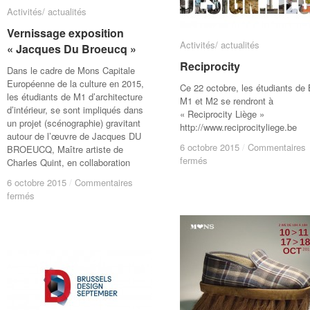
Activités/ actualités
Activités/ actualités
Vernissage exposition
Vernissage exposition
Activités/ actualités
Activités/ actualités
« Jacques Du Broeucq »
« Jacques Du Broeucq »
Reciprocity
Reciprocity
Dans le cadre de Mons Capitale
Européenne de la culture en 2015,
Ce 22 octobre, les étudiants de 
les étudiants de M1 d’architecture
M1 et M2 se rendront à
d’intérieur, se sont impliqués dans
« Reciprocity Liège »
un projet (scénographie) gravitant
http://www.reciprocityliege.be
autour de l’œuvre de Jacques DU
6 octobre 2015
6 octobre 2015
/
/
Commentaires
Commentaires
BROEUCQ, Maître artiste de
sur
sur
fermés
fermés
Charles Quint, en collaboration
Reciprocity
Reciprocity
6 octobre 2015
6 octobre 2015
/
/
Commentaires
Commentaires
sur
sur
fermés
fermés
Vernissage
Vernissage
exposition
exposition
« Jacques
« Jacques
Du
Du
Broeucq »
Broeucq »