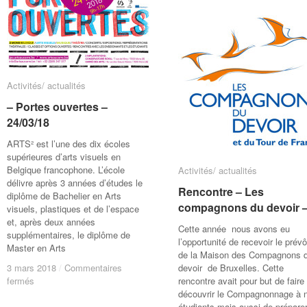
ensemble
ensemble
–
–
Activités/ actualités
Activités/ actualités
– Portes ouvertes –
– Portes ouvertes –
24/03/18
24/03/18
ARTS² est l’une des dix écoles
supérieures d’arts visuels en
Belgique francophone. L’école
Activités/ actualités
Activités/ actualités
délivre après 3 années d’études le
Rencontre – Les
Rencontre – Les
diplôme de Bachelier en Arts
compagnons du devoir 
compagnons du devoir 
visuels, plastiques et de l’espace
et, après deux années
Cette année nous avons eu
supplémentaires, le diplôme de
l’opportunité de recevoir le prév
Master en Arts
de la Maison des Compagnons 
3 mars 2018
3 mars 2018
/
/
Commentaires
Commentaires
devoir de Bruxelles. Cette
sur
sur
fermés
fermés
rencontre avait pour but de faire
–
–
découvrir le Compagnonnage à 
Portes
Portes
étudiants mais aussi de prépare