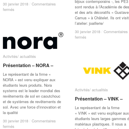
bijoux contemporains -, les PE3
30 janvier 2018
30 janvier 2018
/
/
Commentaires
Commentaires
sont rendus à l’Académie de des
sur
sur
fermés
fermés
et des arts décoratifs « Gustave
Office
Office
Camus » à Châtelet. Ils ont visi
du
du
l’atelier: joaillerie/
tourisme
tourisme
de
de
30 janvier 2018
30 janvier 2018
/
/
Commentaires
Commentaires
Soignies
Soignies
sur
sur
fermés
fermés
Visite
Visite
–
–
atelier
atelier
Activités/ actualités
Activités/ actualités
joaillerie/
joaillerie/
bijouterie
bijouterie
Présentation – NORA –
Présentation – NORA –
–
–
Le représentant de la firme «
NORA » est venu expliquer aux
étudiants leurs produits. Nora
Activités/ actualités
Activités/ actualités
systems est le leader mondial des
revêtements de sol en caoutchouc
Présentation – VINK –
Présentation – VINK –
et de systèmes de revêtements de
sol. Avec une force d’innovation et
Le représentant de la firme
la qualité
« VINK » est venu expliquer aux
étudiants leurs larges gammes 
30 janvier 2018
30 janvier 2018
/
/
Commentaires
Commentaires
matériaux plastiques. Il nous a
sur
sur
fermés
fermés