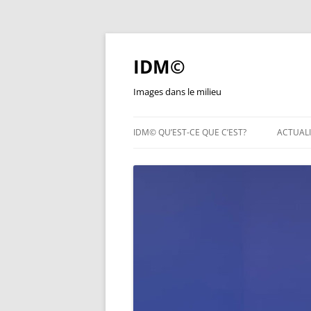
Aller
au
contenu
IDM©
Images dans le milieu
IDM© QU’EST-CE QUE C’EST?
ACTUALI