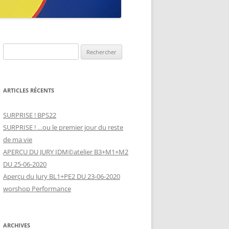
Rechercher :
ARTICLES RÉCENTS
SURPRISE ! BPS22
SURPRISE ! …ou le premier jour du reste
de ma vie
APERÇU DU JURY IDM©atelier B3+M1+M2
DU 25-06-2020
Aperçu du Jury BL1+PE2 DU 23-06-2020
worshop Performance
ARCHIVES