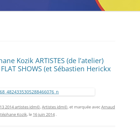
ne Kozik ARTISTES (de l’atelier)
FLAT SHOWS (et Sébastien Herickx
13 2014 artistes idm©
,
Artistes idm©
, et marquée avec
Arnaud
Stéphane Kozik
, le
16 juin 2014
.