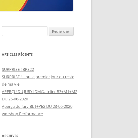
Rechercher :
ARTICLES RÉCENTS
SURPRISE ! BPS22
SURPRISE ! …ou le premier jour du reste
de ma vie
APERÇU DU JURY IDM©atelier B3+M1+M2
DU 25-06-2020
Aperçu du Jury BL1+PE2 DU 23-06-2020
worshop Performance
ARCHIVES