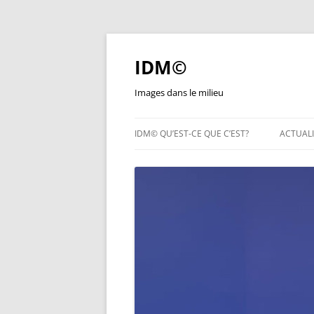
Aller
au
contenu
IDM©
Images dans le milieu
IDM© QU’EST-CE QUE C’EST?
ACTUALI