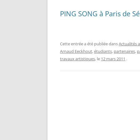
PING SONG à Paris de Sé
Cette entrée a été publiée dans
Actualités a
Arnaud Eeckhout
,
étudiants
,
partenaires
,
p
travaux artistiques
, le
12 mars 2011
.