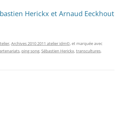
bastien Herickx et Arnaud Eeckhout
telier
,
Archives 2010 2011 atelier idm©
, et marquée avec
artenariats
,
ping song
,
Sébastien Herickx
,
transcultures
,