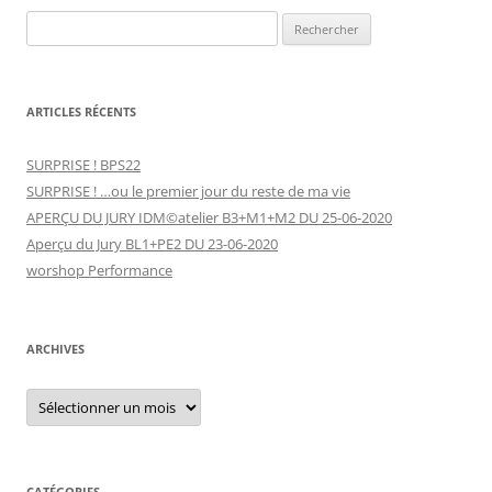
Rechercher :
ARTICLES RÉCENTS
SURPRISE ! BPS22
SURPRISE ! …ou le premier jour du reste de ma vie
APERÇU DU JURY IDM©atelier B3+M1+M2 DU 25-06-2020
Aperçu du Jury BL1+PE2 DU 23-06-2020
worshop Performance
ARCHIVES
Archives
CATÉGORIES