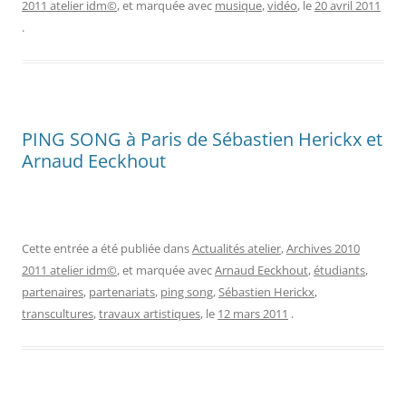
2011 atelier idm©
, et marquée avec
musique
,
vidéo
, le
20 avril 2011
.
PING SONG à Paris de Sébastien Herickx et
Arnaud Eeckhout
Cette entrée a été publiée dans
Actualités atelier
,
Archives 2010
2011 atelier idm©
, et marquée avec
Arnaud Eeckhout
,
étudiants
,
partenaires
,
partenariats
,
ping song
,
Sébastien Herickx
,
transcultures
,
travaux artistiques
, le
12 mars 2011
.