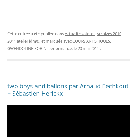
Cette entrée a été publiée dans
Actualités atelier
,
Archives 2010
2011 atelier idm©
, et marquée avec
COURS ARTISTIQUES
,
GWENDOLINE ROBIN
,
performance
, le
20 mai 2011
.
two boys and ballons par Arnaud Eechkout
+ Sébastien Herickx