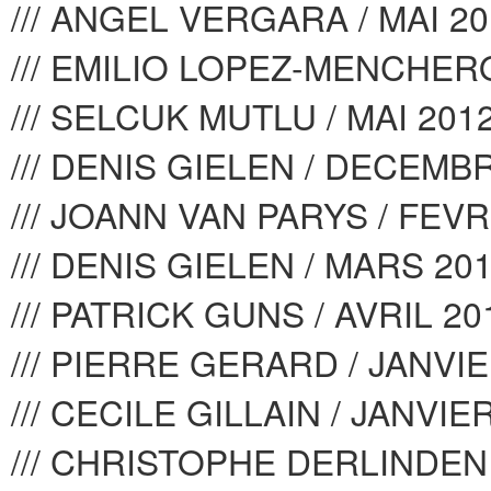
/// ANGEL VERGARA / MAI 20
/// EMILIO LOPEZ-MENCHERO
/// SELCUK MUTLU / MAI 2012
/// DENIS GIELEN / DECEMB
/// JOANN VAN PARYS / FEVR
/// DENIS GIELEN / MARS 201
/// PATRICK GUNS / AVRIL 20
/// PIERRE GERARD / JANVIE
/// CECILE GILLAIN / JANVIE
/// CHRISTOPHE DERLINDEN 