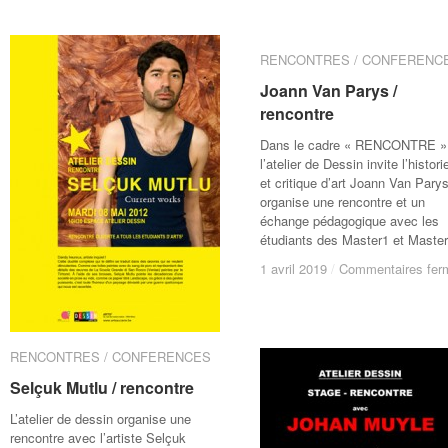
RENCONTRES / CONFERENC
RENCONTRES / CONFERENC
Joann Van Parys /
Joann Van Parys /
rencontre
rencontre
Dans le cadre « RENCONTRE »
l’atelier de Dessin invite l’histori
et critique d’art Joann Van Parys
organise une rencontre et un
échange pédagogique avec les
étudiants des Master1 et Master
1 avril 2019
1 avril 2019
/
/
Commentaires fer
Commentaires fer
RENCONTRES / CONFERENCES
RENCONTRES / CONFERENCES
Selçuk Mutlu / rencontre
Selçuk Mutlu / rencontre
L’atelier de dessin organise une
rencontre avec l’artiste Selçuk