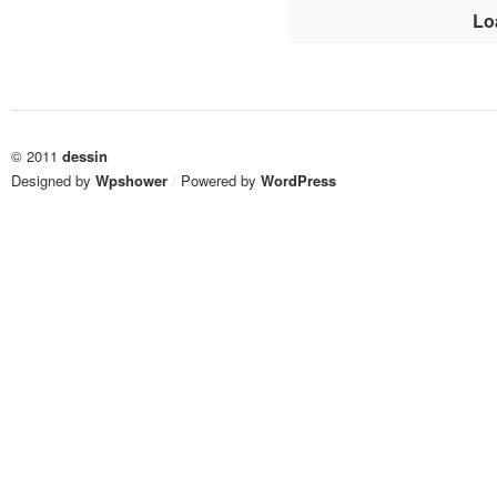
Gielen
Gielen
Lo
© 2011
dessin
Designed by
Wpshower
/
Powered by
WordPress