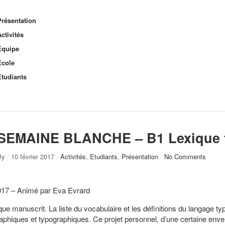
Présentation
ctivités
Équipe
École
Étudiants
SEMAINE BLANCHE – B1 Lexique 
By
/
10 février 2017
/
Activités
,
Etudiants
,
Présentation
/
No Comments
017 – Animé par Eva Evrard
que manuscrit. La liste du vocabulaire et les définitions du langage 
raphiques et typographiques. Ce projet personnel, d’une certaine env