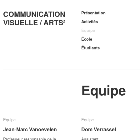
COMMUNICATION
Présentation
VISUELLE / ARTS²
Activités
Équipe
École
Étudiants
Equipe
Equipe
Equipe
Equipe
Equipe
Jean-Marc Vanoevelen
Jean-Marc Vanoevelen
Dom Verrassel
Dom Verrassel
Professeur responsable de la
Assistant.