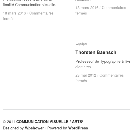
finalité Communication visuelle.
18 mars 2016
18 mars 2016
/
/
Commentaires
Commentaires
sur
sur
18 mars 2016
18 mars 2016
/
/
Commentaires
Commentaires
fermés
fermés
sur
sur
Dom
Dom
fermés
fermés
Jean-
Jean-
Verrassel
Verrassel
Marc
Marc
Vanoevelen
Vanoevelen
Equipe
Equipe
Thorsten Baensch
Thorsten Baensch
Professeur de Typographie & liv
d’artistes.
23 mai 2012
23 mai 2012
/
/
Commentaires
Commentaires
sur
sur
fermés
fermés
Thorsten
Thorsten
Baensch
Baensch
© 2011
COMMUNICATION VISUELLE / ARTS²
Designed by
Wpshower
/
Powered by
WordPress