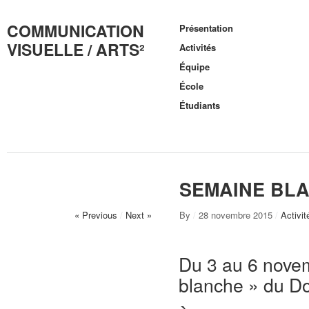
COMMUNICATION
Présentation
VISUELLE / ARTS²
Activités
Équipe
École
Étudiants
SEMAINE BLAN
« Previous
/
Next »
By
/
28 novembre 2015
/
Activit
Du 3 au 6 novem
blanche » du Do