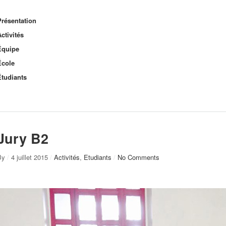
Présentation
ctivités
Équipe
École
Étudiants
Jury B2
By
/
4 juillet 2015
/
Activités
,
Etudiants
/
No Comments