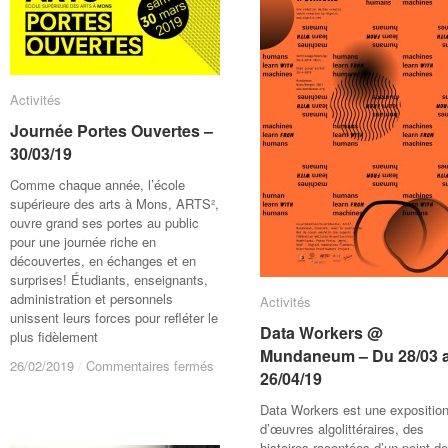
Activités
Activités
Journée Portes Ouvertes –
Journée Portes Ouvertes –
30/03/19
30/03/19
Comme chaque année, l’école
supérieure des arts à Mons, ARTS²,
ouvre grand ses portes au public
pour une journée riche en
découvertes, en échanges et en
surprises! Étudiants, enseignants,
administration et personnels
Activités
Activités
unissent leurs forces pour refléter le
Data Workers @
Data Workers @
plus fidèlement
Mundaneum – Du 28/03 
Mundaneum – Du 28/03 
sur
sur
26/02/2019
26/02/2019
/
/
Commentaires fermés
Commentaires fermés
26/04/19
26/04/19
Journée
Journée
Portes
Portes
Data Workers est une expositio
Ouvertes
Ouvertes
d’œuvres algolittéraires, des
–
–
histoires racontées d’un point de