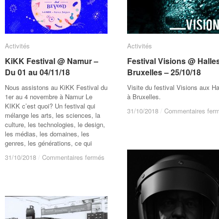
Activités
Activités
Activités
Activités
KiKK Festival @ Namur –
KiKK Festival @ Namur –
Festival Visions @ Halle
Festival Visions @ Halle
Du 01 au 04/11/18
Du 01 au 04/11/18
Bruxelles – 25/10/18
Bruxelles – 25/10/18
Nous assistons au KiKK Festival du
Visite du festival Visions aux Ha
1er au 4 novembre à Namur Le
à Bruxelles.
KIKK c’est quoi? Un festival qui
31/10/2018
31/10/2018
/
/
Commentaires fer
Commentaires fer
mélange les arts, les sciences, la
culture, les technologies, le design,
les médias, les domaines, les
genres, les générations, ce qui
sur
sur
31/10/2018
31/10/2018
/
/
Commentaires fermés
Commentaires fermés
KiKK
KiKK
Festival
Festival
@
@
Namur
Namur
–
–
Du
Du