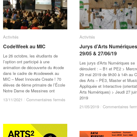
Activités
Activités
Activités
Activités
CodeWeek au MIC
CodeWeek au MIC
Jurys d’Arts Numériques
Jurys d’Arts Numériques
29/05 & 27/06/19
29/05 & 27/06/19
Le 26 octobre, les étudiants de
l’option​ ont participé à une
Les jurys d’Arts Numériques se
animation de découverte du #code
déroulent : – B1 et PE2 > Mercr
dans le cadre de #codeweek au
29 mai 2019 de 9h30 à 14h au C
MIC – Meet Innovate Create​ ! 70
des Arts – PE3, Master et Musi
élèves de 6ème primaire de l’École
Appliquée et Interactive (orienta
Notre Dame de Messines​ ont
Arts Numériques) > Jeudi 27 jui
2019
sur
sur
13/11/2021
13/11/2021
/
/
Commentaires fermés
Commentaires fermés
CodeWeek
CodeWeek
21/05/2019
21/05/2019
/
/
Commentaires fer
Commentaires fer
au
au
MIC
MIC