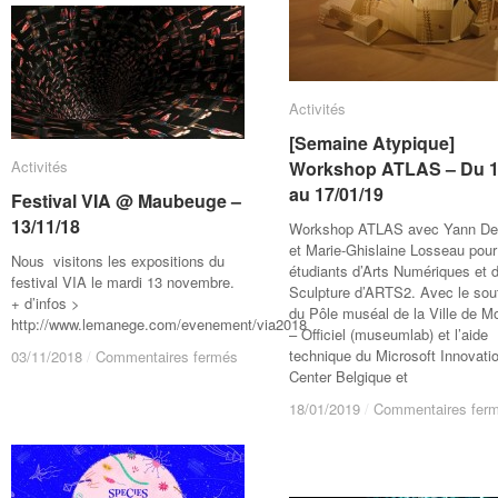
Workshop
Workshop
Réalité
Réalité
Virtuelle
Virtuelle
–
–
21
21
>
>
Activités
Activités
24/02/19
24/02/19
[Semaine Atypique]
[Semaine Atypique]
Activités
Activités
Workshop ATLAS – Du 
Workshop ATLAS – Du 
au 17/01/19
au 17/01/19
Festival VIA @ Maubeuge –
Festival VIA @ Maubeuge –
13/11/18
13/11/18
Workshop ATLAS avec Yann De
et Marie-Ghislaine Losseau pour
Nous visitons les expositions du
étudiants d’Arts Numériques et 
festival VIA le mardi 13 novembre.
Sculpture d’ARTS2. Avec le sou
+ d’infos >
du Pôle muséal de la Ville de M
http://www.lemanege.com/evenement/via2018
sur
– Officiel (museumlab) et l’aide
03/11/2018
/
Commentaires fermés
sur
Festival
technique du Microsoft Innovati
03/11/2018
/
Commentaires fermés
Festival
VIA
Center Belgique et
VIA
@
18/01/2019
18/01/2019
/
/
Commentaires fer
Commentaires fer
@
Maubeuge
Maubeuge
–
–
13/11/18
13/11/18