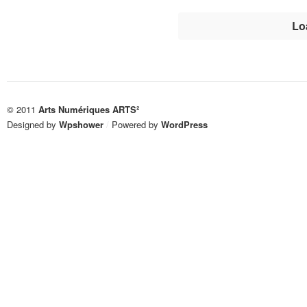
Mundaneum
Mundaneum
–
–
Lo
Mons
Mons
–
–
08
08
>
>
12/10/18
12/10/18
© 2011
Arts Numériques ARTS²
Designed by
Wpshower
/
Powered by
WordPress