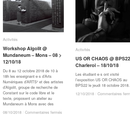
01
01
au
au
04/11/18
04/11/18
Activités
Activités
Workshop Algolit @
Workshop Algolit @
Activités
Activités
Mundaneum – Mons – 08 >
Mundaneum – Mons – 08 >
US OR CHAOS @ BPS22
US OR CHAOS @ BPS22
12/10/18
12/10/18
Charleroi – 18/10/18
Charleroi – 18/10/18
Du 8 au 12 octobre 2018 de 10 à
Les étudiant·e·s ont visité
18h les enseignant·e·s d’Arts
l’exposition US OR CHAOS au
Numériques d’ARTS² et des artistes
BPS22 le jeudi 18 octobre 2018.
d’Algolit, groupe de recherche de
Constant sur le code libre et le
12/10/2018
12/10/2018
/
/
Commentaires fer
Commentaires fer
texte, proposent un atelier au
Mundaneum à Mons avec des
sur
sur
08/10/2018
08/10/2018
/
/
Commentaires fermés
Commentaires fermés
Workshop
Workshop
Algolit
Algolit
@
@