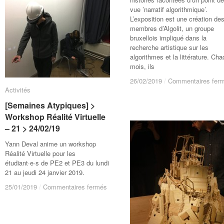
30/03/19
30/03/19
vue ’narratif algorithmique’.
L’exposition est une création de
membres d’Algolit, un groupe
bruxellois impliqué dans la
recherche artistique sur les
algorithmes et la littérature. Ch
mois, ils
26/02/2019
26/02/2019
/
/
Commentaires fer
Commentaires fer
Activités
Activités
[Semaines Atypiques] >
[Semaines Atypiques] >
Workshop Réalité Virtuelle
Workshop Réalité Virtuelle
– 21 > 24/02/19
– 21 > 24/02/19
Yann Deval anime un workshop
Réalité Virtuelle pour les
étudiant·e·s de PE2 et PE3 du lundi
21 au jeudi 24 janvier 2019.
sur
sur
25/01/2019
25/01/2019
/
/
Commentaires fermés
Commentaires fermés
[Semaines
[Semaines
Atypiques]
Atypiques]
>
>