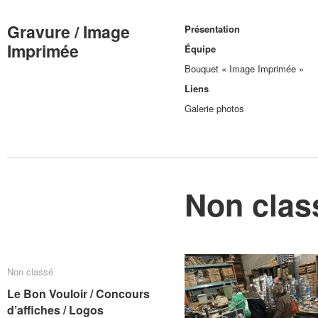
Gravure / Image
Présentation
Imprimée
Équipe
Bouquet « Image Imprimée »
Liens
Galerie photos
Non clas
Non classé
Non classé
Le Bon Vouloir / Concours
Le Bon Vouloir / Concours
d’affiches / Logos
d’affiches / Logos