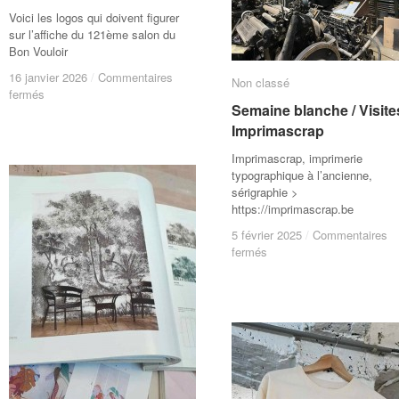
Voici les logos qui doivent figurer
sur l’affiche du 121ème salon du
Bon Vouloir
16 janvier 2026
16 janvier 2026
/
/
Commentaires
Commentaires
Non classé
Non classé
sur
sur
fermés
fermés
Semaine blanche / Visites
Semaine blanche / Visites
Le
Le
Bon
Bon
Imprimascrap
Imprimascrap
Vouloir
Vouloir
Imprimascrap, imprimerie
/
/
typographique à l’ancienne,
Concours
Concours
sérigraphie >
d’affiches
d’affiches
https://imprimascrap.be
/
/
Logos
Logos
5 février 2025
5 février 2025
/
/
Commentaires
Commentaires
sur
sur
fermés
fermés
Semaine
Semaine
blanche
blanche
/
/
Visites
Visites
/
/
Imprimascrap
Imprimascrap