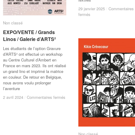
29 janvier 2025
/
Commentaires 
29 janvier 2025
/
Commentaires
sur
fermés
Semaine
Non classé
Non classé
blanche
/
EXPO/VENTE / Grands
EXPO/VENTE / Grands
Visites
Linos / Galerie d’ARTS²
Linos / Galerie d’ARTS²
/
Les étudiants de l’option Gravure
Les
d’ARTS² ont effectué un workshop
Portes
au Centre Culturel d’Ambert en
Bleues
France en mars 2023. Ils ont réalisé
un grand lino et imprimé la matrice
en couleur. De retour en Belgique,
nous avons voulu prolonger
l’aventure
sur
sur
2 avril 2024
2 avril 2024
/
/
Commentaires fermés
Commentaires fermés
EXPO/VENTE
EXPO/VENTE
/
/
Grands
Grands
Linos
Linos
/
/
Galerie
Galerie
Non classé
Non classé