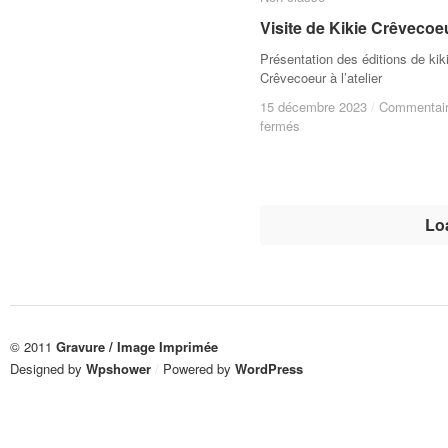
d’ARTS²
d’ARTS²
Visite de Kikie Crêvecoe
Visite de Kikie Crêvecoe
Présentation des éditions de kik
Crêvecoeur à l’atelier
15 décembre 2023
15 décembre 2023
/
/
Commentai
Commentai
sur
sur
fermés
fermés
Visite
Visite
de
de
Kikie
Kikie
Crêvecoeur
Crêvecoeur
Lo
© 2011
Gravure / Image Imprimée
Designed by
Wpshower
/
Powered by
WordPress