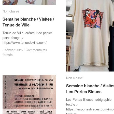
Non classé
Non classé
Semaine blanche / Visites /
Semaine blanche / Visites /
Tenue de Ville
Tenue de Ville
Tenue de Ville, créateur de papier
peint design >
https://www.tenuedeville.com/
5 février 2025
5 février 2025
/
/
Commentaires
Commentaires
sur
sur
fermés
fermés
Semaine
Semaine
blanche
blanche
/
/
Visites
Visites
Non classé
Non classé
/
/
Tenue
Tenue
Semaine blanche / Visites
Semaine blanche / Visite
de
de
Les Portes Bleues
Portes Bleues
Ville
Ville
Les Portes Bleues, sérigraphie
textile >
https://lesportesbleues.com/imp
textiles